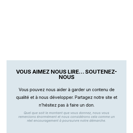
VOUS AIMEZ NOUS LIRE… SOUTENEZ-
NOUS
Vous pouvez nous aider à garder un contenu de
qualité et à nous développer. Partagez notre site et
n’hésitez pas à faire un don.
Quel que soit le montant que vous donnez, nous vous
remercions énormément et nous considérons cela comme un
réel encouragement à poursuivre notre démarche.