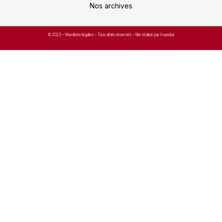
Nos archives
© 2023 –
Mentions légales
– Tous droits réservés – Site réalisé par Improba