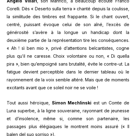
Angelo Villari
, son Manrico, a beaucoup écouté Franco
Corelli. Dès « Deserto sulla terra » chanté depuis la coulisse,
la similitude des timbres est frappante. Si le chant ouvert,
centré, puissant évoque celui de son aîné, l’excès de
générosité s’avère à la longue un handicap dont la
deuxième partie de la représentation tire les conséquences.
« Ah ! sì ben mio », privé d’attentions belcantistes, cogne
plus qu’il ne caresse. Choix volontaire ou non, « Di quella
pira », bien qu’empoigné sans brutalité, évite le contre-ut. La
fatigue devient perceptible dans le dernier tableau où le
rayonnement de la voix semble altéré. Mais que de moments
excitants avant que ce soleil noir ne se voile !
Tout aussi héroïque,
Simon Mechlinski
est un Comte de
Luna superbe, à la ligne souveraine, rayonnant de jeunesse
et d’insolence, même si, comme son partenaire, les
passages plus élégiaques le montrent moins assuré (« Il
balen del suo sorriso »).