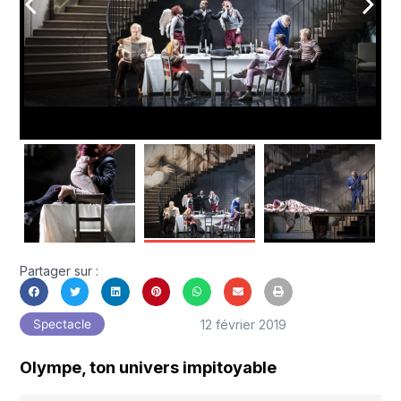
arrow_back_ios
arrow_forward_ios
Partager sur :
12 février 2019
Spectacle
Olympe, ton univers impitoyable