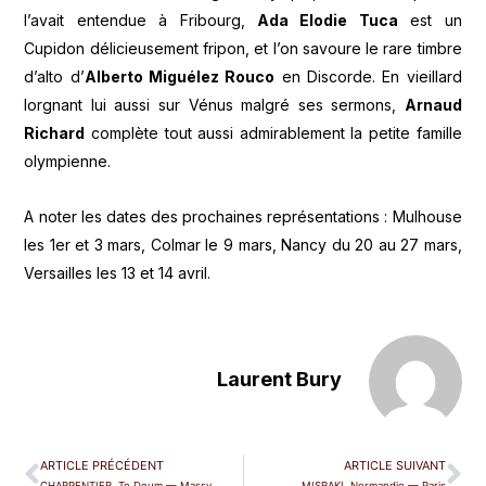
l’avait entendue à Fribourg,
Ada Elodie Tuca
est un
Cupidon délicieusement fripon, et l’on savoure le rare timbre
d’alto d’
Alberto Miguélez Rouco
en Discorde. En vieillard
lorgnant lui aussi sur Vénus malgré ses sermons,
Arnaud
Richard
complète tout aussi admirablement la petite famille
olympienne.
A noter les dates des prochaines représentations : Mulhouse
les 1er et 3 mars, Colmar le 9 mars, Nancy du 20 au 27 mars,
Versailles les 13 et 14 avril.
Laurent Bury
ARTICLE PRÉCÉDENT
ARTICLE SUIVANT
CHARPENTIER, Te Deum — Massy
MISRAKI, Normandie — Paris