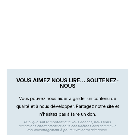
VOUS AIMEZ NOUS LIRE… SOUTENEZ-
NOUS
Vous pouvez nous aider à garder un contenu de
qualité et à nous développer. Partagez notre site et
n’hésitez pas à faire un don.
Quel que soit le montant que vous donnez, nous vous
remercions énormément et nous considérons cela comme un
réel encouragement à poursuivre notre démarche.