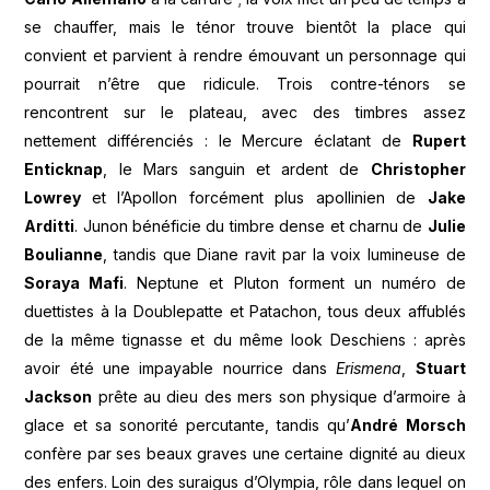
se chauffer, mais le ténor trouve bientôt la place qui
convient et parvient à rendre émouvant un personnage qui
pourrait n’être que ridicule. Trois contre-ténors se
rencontrent sur le plateau, avec des timbres assez
nettement différenciés : le Mercure éclatant de
Rupert
Enticknap
, le Mars sanguin et ardent de
Christopher
Lowrey
et l’Apollon forcément plus apollinien de
Jake
Arditti
. Junon bénéficie du timbre dense et charnu de
Julie
Boulianne
, tandis que Diane ravit par la voix lumineuse de
Soraya Mafi
. Neptune et Pluton forment un numéro de
duettistes à la Doublepatte et Patachon, tous deux affublés
de la même tignasse et du même look Deschiens : après
avoir été une impayable nourrice dans
Erismena
,
Stuart
Jackson
prête au dieu des mers son physique d’armoire à
glace et sa sonorité percutante, tandis qu’
André Morsch
confère par ses beaux graves une certaine dignité au dieux
des enfers. Loin des suraigus d’Olympia, rôle dans lequel on