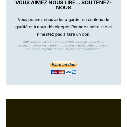
VOUS AIMEZ NOUS LIRE… SOUTENEZ-
NOUS
Vous pouvez nous aider à garder un contenu de
qualité et à nous développer. Partagez notre site et
n’hésitez pas à faire un don.
Quel que soit le montant que vous donnez, nous vous
remercions énormément et nous considérons cela comme un
réel encouragement à poursuivre notre démarche.