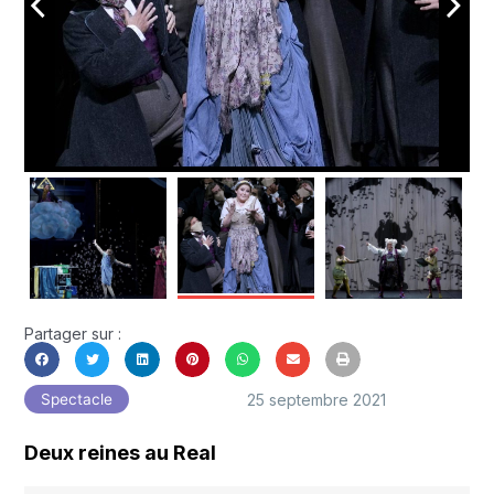
arrow_back_ios
arrow_forward_ios
Partager sur :
25 septembre 2021
Spectacle
Deux reines au Real