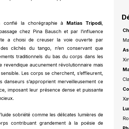
Dé
, a confié la chorégraphie à
Matias Tripodi
,
Ch
passage chez Pina Bausch et par l’influence
ste a choisi de creuser la voie ouverte par
Ma
 des clichés du tango, n’en conservant que
As
ments traditionnels du bas du corps dans les
Xi
se revendique aucunement révolutionnaire mais
Ma
ensible. Les corps se cherchent, s’effleurent,
Cl
es danseurs s’approprient merveilleusement ce
Co
nce, imposant leur présence dense et puissante
ncieux.
Xa
Lu
fluide sobriété comme les délicates lumières de
Ro
orps contribuant grandement à la poésie de
Ph