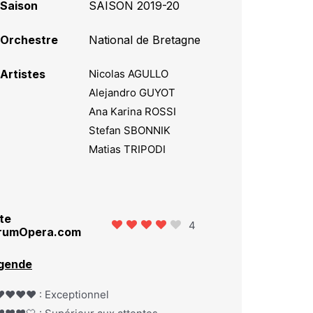
Saison
SAISON 2019-20
Orchestre
National de Bretagne
Artistes
Nicolas AGULLO
Alejandro GUYOT
Ana Karina ROSSI
Stefan SBONNIK
Matias TRIPODI
te
4
rumOpera.com
gende
️❤️❤️❤️ : Exceptionnel