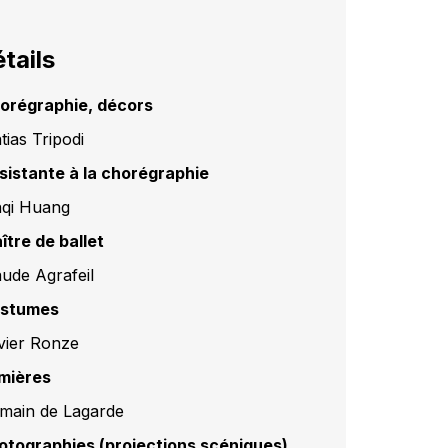
tails
orégraphie, décors
tias Tripodi
sistante à la chorégraphie
nqi Huang
ître de ballet
aude Agrafeil
stumes
vier Ronze
mières
main de Lagarde
otographies (projections scéniques)