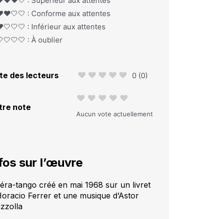
️❤️❤️🤍 : Supérieur aux attentes
️❤️🤍🤍 : Conforme aux attentes
️🤍🤍🤍 : Inférieur aux attentes
🤍🤍🤍 : À oublier
te des lecteurs
0
(
0
)
tre note
Aucun vote actuellement
fos sur l’œuvre
éra-tango créé en mai 1968 sur un livret
Horacio Ferrer et une musique d’Astor
azzolla