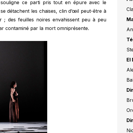
 souligne ce parti pris tout en épure avec le
Cl
e détachent les chaises, clin d’œil peut-être à
Ma
; des feuilles noires envahissent peu à peu
car contaminé par la mort omniprésente.
An
Té
St
El
Al
Ba
Di
Br
Or
Di
Ni