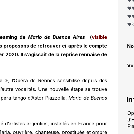
❤️❤
❤️❤
❤️❤
❤️
treaming de
Mario de Buenos Aires
(
visible
us proposons de retrouver ci-après le compte
No
r 2020. Il s’agissait de la reprise rennaise de
Vo
, l’Opéra de Rennes sensibilise depuis des
d’autre vocalités. Une nouvelle étape se trouve
opéra-tango d’Astor Piazzolla,
Maria de Buenos
In
Op
d’
é d’artistes argentins, installés en France pour
Pi
 Maria, ouvrière, chanteuse, prostituée et ombre