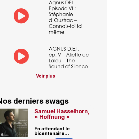
Agnus DEI –
Episode VI :
Stéphanie
d’Oustrac –
Connais-toi toi
même
AGNUS D.E.I. –
ép. V – Aliette de
Laleu – The
Sound of Silence
Voir plus
Nos derniers swags
Samuel Hasselhorn,
« Hoffnung »
En attendant le
bicentenaire…