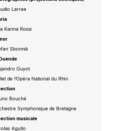
audio Larrea
ria
a Karina Rossi
nor
efan Sbonnik
 Duende
ejandro Guyot
llet de l’Opéra National du Rhin
rection
uno Bouché
chestre Symphonique de Bretagne
rection musicale
colas Agullo