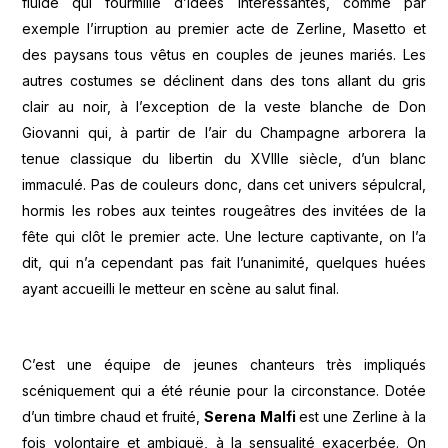
fluide qui fourmille d’idées intéressantes, comme par
exemple l’irruption au premier acte de Zerline, Masetto et
des paysans tous vêtus en couples de jeunes mariés. Les
autres costumes se déclinent dans des tons allant du gris
clair au noir, à l’exception de la veste blanche de Don
Giovanni qui, à partir de l’air du Champagne arborera la
tenue classique du libertin du XVIIIe siècle, d’un blanc
immaculé. Pas de couleurs donc, dans cet univers sépulcral,
hormis les robes aux teintes rougeâtres des invitées de la
fête qui clôt le premier acte. Une lecture captivante, on l’a
dit, qui n’a cependant pas fait l’unanimité, quelques huées
ayant accueilli le metteur en scène au salut final.
C’est une équipe de jeunes chanteurs très impliqués
scéniquement qui a été réunie pour la circonstance. Dotée
d’un timbre chaud et fruité,
Serena Malfi
est une Zerline à la
fois volontaire et ambiguë, à la sensualité exacerbée. On