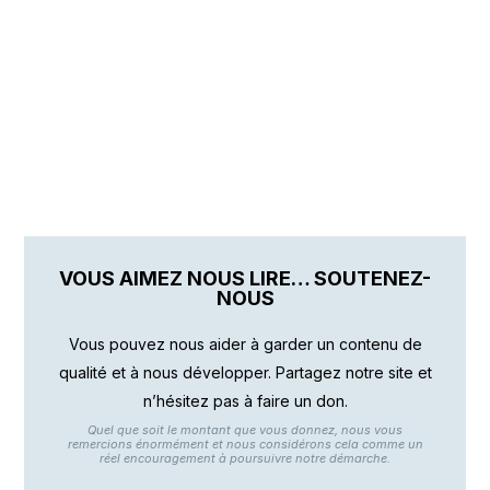
VOUS AIMEZ NOUS LIRE… SOUTENEZ-
NOUS
Vous pouvez nous aider à garder un contenu de
qualité et à nous développer. Partagez notre site et
n’hésitez pas à faire un don.
Quel que soit le montant que vous donnez, nous vous
remercions énormément et nous considérons cela comme un
réel encouragement à poursuivre notre démarche.