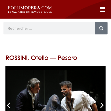
ROSSINI, Otello — Pesaro
arrow_back_ios
arrow_forward_ios