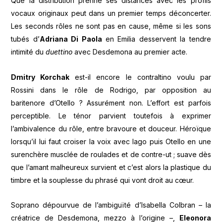
Que la distribution prenne ses distances avec les profils
vocaux originaux peut dans un premier temps déconcerter.
Les seconds rôles ne sont pas en cause, même si les sons
tubés d’
Adriana Di Paola
en Emilia desservent la tendre
intimité du
duettino
avec Desdemona au premier acte.
Dmitry Korchak
est-il encore le contraltino voulu par
Rossini dans le rôle de Rodrigo, par opposition au
baritenore d’Otello ? Assurément non. L’effort est parfois
perceptible. Le ténor parvient toutefois à exprimer
l’ambivalence du rôle, entre bravoure et douceur. Héroïque
lorsqu’il lui faut croiser la voix avec Iago puis Otello en une
surenchère musclée de roulades et de contre-ut ; suave dès
que l’amant malheureux survient et c’est alors la plastique du
timbre et la souplesse du phrasé qui vont droit au cœur.
Soprano dépourvue de l’ambiguïté d’Isabella Colbran – la
créatrice de Desdemona, mezzo à l’origine –,
Eleonora