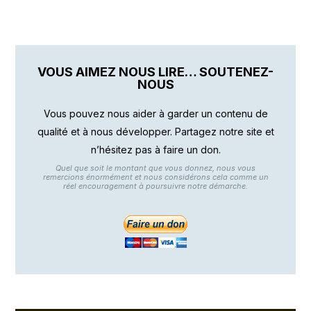
VOUS AIMEZ NOUS LIRE… SOUTENEZ-
NOUS
Vous pouvez nous aider à garder un contenu de
qualité et à nous développer. Partagez notre site et
n’hésitez pas à faire un don.
Quel que soit le montant que vous donnez, nous vous
remercions énormément et nous considérons cela comme un
réel encouragement à poursuivre notre démarche.