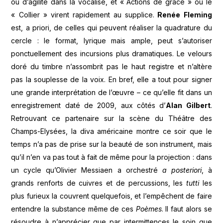
ou d’agilité dans la vocalise, et « Actions de grâce » ou le
« Collier » virent rapidement au supplice.
Renée Fleming
est, a priori, de celles qui peuvent réaliser la quadrature du
cercle : le format, lyrique mais ample, peut s’autoriser
ponctuellement des incursions plus dramatiques. Le velours
doré du timbre n’assombrit pas le haut registre et n’altère
pas la souplesse de la voix. En bref, elle a tout pour signer
une grande interprétation de l’œuvre – ce qu’elle fit dans un
enregistrement daté de 2009, aux côtés d’
Alan Gilbert
.
Retrouvant ce partenaire sur la scène du Théâtre des
Champs-Elysées, la diva américaine montre ce soir que le
temps n’a pas de prise sur la beauté de son instrument, mais
qu’il n’en va pas tout à fait de même pour la projection : dans
un cycle qu’Olivier Messiaen a orchestré
a posteriori
, à
grands renforts de cuivres et de percussions, les
tutti
les
plus furieux la couvrent quelquefois, et l’empêchent de faire
entendre la substance même de ces
Poèmes
. Il faut alors se
résoudre à n’apprécier que par intermittences le soin que