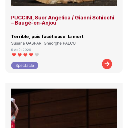
PUCCINI, Suor Angelica / Gianni Schicchi
– Baugé-en-Anjou
Terrible, puis facétieuse, la mort
Susana GASPAR, Gheorghe PALCU
5 Août 2026
Spectacle