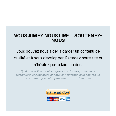
VOUS AIMEZ NOUS LIRE… SOUTENEZ-
NOUS
Vous pouvez nous aider à garder un contenu de
qualité et à nous développer. Partagez notre site et
n’hésitez pas à faire un don.
Quel que soit le montant que vous donnez, nous vous
remercions énormément et nous considérons cela comme un
réel encouragement à poursuivre notre démarche.