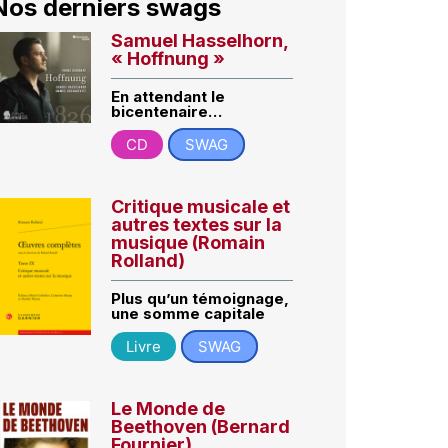
Nos derniers swags
Samuel Hasselhorn,
« Hoffnung »
En attendant le
bicentenaire…
CD
SWAG
Critique musicale et
autres textes sur la
musique (Romain
Rolland)
Plus qu’un témoignage,
une somme capitale
Livre
SWAG
Le Monde de
Beethoven (Bernard
Fournier)