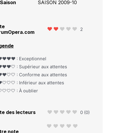
Saison
SAISON 2009-10
te
2
rumOpera.com
gende
️❤️❤️❤️ : Exceptionnel
️❤️❤️🤍 : Supérieur aux attentes
️❤️🤍🤍 : Conforme aux attentes
️🤍🤍🤍 : Inférieur aux attentes
🤍🤍🤍 : À oublier
te des lecteurs
0
(
0
)
tre note