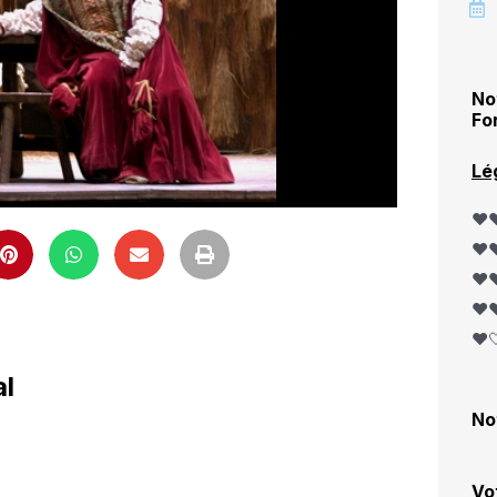
No
Fo
Lé
❤️❤
❤️❤
❤️❤
❤️❤
❤️
al
No
Vo