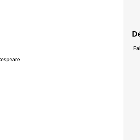
Dé
Fal
akespeare