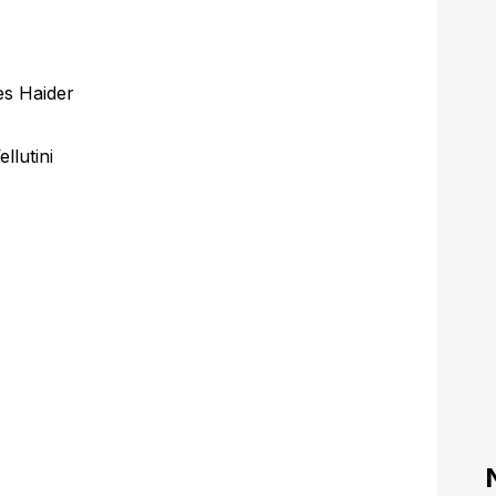
es Haider
llutini