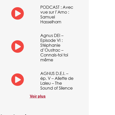
PODCAST : Avec
vue sur l’Arno :
Samuel
Hasselhorn
Agnus DEI –
Episode VI :
Stéphanie
d’Oustrac –
Connais-toi toi
même
AGNUS D.E.I. –
ép. V – Aliette de
Laleu – The
Sound of Silence
Voir plus