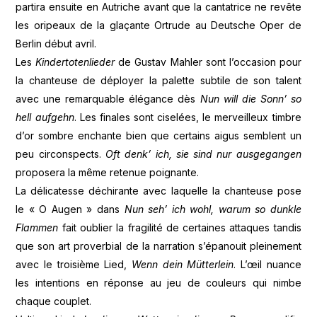
partira ensuite en Autriche avant que la cantatrice ne revête
les oripeaux de la glaçante Ortrude au Deutsche Oper de
Berlin début avril.
Les
Kindertotenlieder
de Gustav Mahler sont l’occasion pour
la chanteuse de déployer la palette subtile de son talent
avec une remarquable élégance dès
Nun will die Sonn’ so
hell aufgehn
. Les finales sont ciselées, le merveilleux timbre
d’or sombre enchante bien que certains aigus semblent un
peu circonspects.
Oft denk’ ich, sie sind nur ausgegangen
proposera la même retenue poignante.
La délicatesse déchirante avec laquelle la chanteuse pose
le « O Augen » dans
Nun seh’ ich wohl, warum so dunkle
Flammen
fait oublier la fragilité de certaines attaques tandis
que son art proverbial de la narration s’épanouit pleinement
avec le troisième Lied,
Wenn dein Mütterlein
. L’œil nuance
les intentions en réponse au jeu de couleurs qui nimbe
chaque couplet.