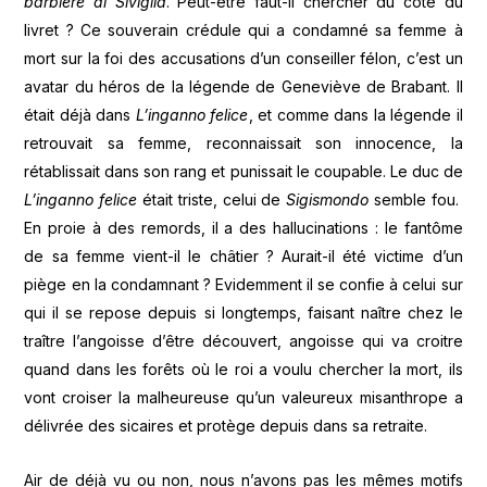
barbiere di Siviglia
. Peut-être faut-il chercher du côté du
livret ? Ce souverain crédule qui a condamné sa femme à
mort sur la foi des accusations d’un conseiller félon, c’est un
avatar du héros de la légende de Geneviève de Brabant. Il
était déjà dans
L’inganno felice
, et comme dans la légende il
retrouvait sa femme, reconnaissait son innocence, la
rétablissait dans son rang et punissait le coupable. Le duc de
L’inganno felice
était triste, celui de
Sigismondo
semble fou.
En proie à des remords, il a des hallucinations : le fantôme
de sa femme vient-il le châtier ? Aurait-il été victime d’un
piège en la condamnant ? Evidemment il se confie à celui sur
qui il se repose depuis si longtemps, faisant naître chez le
traître l’angoisse d’être découvert, angoisse qui va croitre
quand dans les forêts où le roi a voulu chercher la mort, ils
vont croiser la malheureuse qu’un valeureux misanthrope a
délivrée des sicaires et protège depuis dans sa retraite.
Air de déjà vu ou non, nous n’avons pas les mêmes motifs