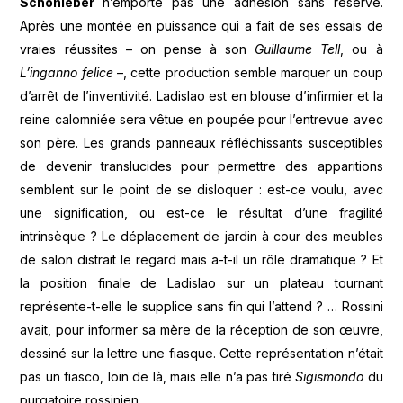
Schönleber
n’emporte pas une adhésion sans réserve.
Après une montée en puissance qui a fait de ses essais de
vraies réussites – on pense à son
Guillaume Tell
, ou à
L’inganno felice
–, cette production semble marquer un coup
d’arrêt de l’inventivité. Ladislao est en blouse d’infirmier et la
reine calomniée sera vêtue en poupée pour l’entrevue avec
son père. Les grands panneaux réfléchissants susceptibles
de devenir translucides pour permettre des apparitions
semblent sur le point de se disloquer : est-ce voulu, avec
une signification, ou est-ce le résultat d’une fragilité
intrinsèque ? Le déplacement de jardin à cour des meubles
de salon distrait le regard mais a-t-il un rôle dramatique ? Et
la position finale de Ladislao sur un plateau tournant
représente-t-elle le supplice sans fin qui l’attend ? … Rossini
avait, pour informer sa mère de la réception de son œuvre,
dessiné sur la lettre une fiasque. Cette représentation n’était
pas un fiasco, loin de là, mais elle n’a pas tiré
Sigismondo
du
purgatoire rossinien.