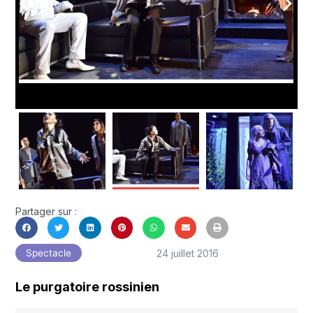
arrow_back_ios
arrow_forward_ios
Partager sur :
24 juillet 2016
Spectacle
Le purgatoire rossinien