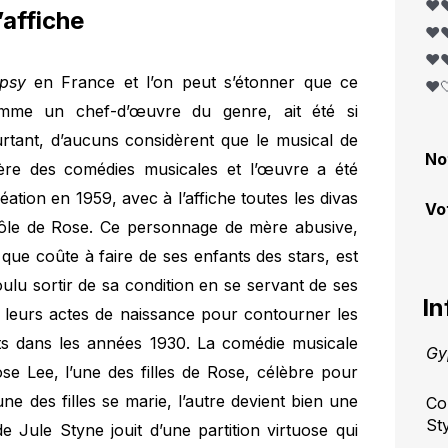
❤️❤
’affiche
❤️❤
❤️❤
ypsy
en France et l’on peut s’étonner que ce
❤️
mme un chef-d’œuvre du genre, ait été si
rtant, d’aucuns considèrent que le musical de
No
ère des comédies musicales et l’œuvre a été
ation en 1959, avec à l’affiche toutes les divas
Vo
ôle de Rose. Ce personnage de mère abusive,
que coûte à faire de ses enfants des stars, est
oulu sortir de sa condition en se servant de ses
In
ier leurs actes de naissance pour contourner les
ants dans les années 1930. La comédie musicale
Gy
e Lee, l’une des filles de Rose, célèbre pour
une des filles se marie, l’autre devient bien une
Co
St
de Jule Styne jouit d’une partition virtuose qui