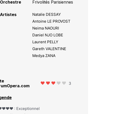
Orchestre
Frivolités Parisiennes
Artistes
Natalie DESSAY
Antoine LE PROVOST
Neima NAOURI
Daniel NJO LOBE
Laurent PELLY
Gareth VALENTINE
Medya ZANA
te
3
rumOpera.com
gende
️❤️❤️❤️ : Exceptionnel