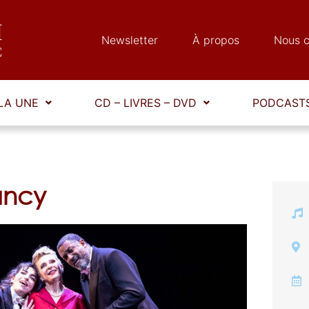
Newsletter
À propos
Nous c
LA UNE
CD – LIVRES – DVD
PODCASTS
ancy