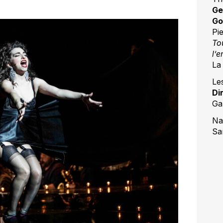
Ge
Go
Pi
Tou
l’e
La
Les
Di
Ga
Na
Sa