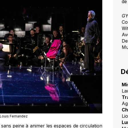
de
G
Co
Wi
Av
De
Mu
Dé
Mi
La
Tr
Ag
Ch
Li
Louis Fernandez
Lu
t sans peine à animer les espaces de circulation