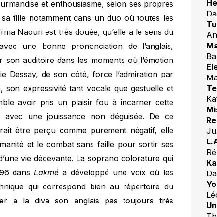
He
rmandise et enthousiasme, selon ses propres
Da
c sa fille notamment dans un duo où toutes les
Tu
eïma Naouri est très douée, qu’elle a le sens du
An
Ma
avec une bonne prononciation de l’anglais,
Ba
er son auditoire dans les moments où l’émotion
El
alie Dessay, de son côté, force l’admiration par
Ma
Te
, son expressivité tant vocale que gestuelle et
Ka
mble avoir pris un plaisir fou à incarner cette
Mi
me avec une jouissance non déguisée. De ce
Re
rait être perçu comme purement négatif, elle
Jul
L.
manité et le combat sans faille pour sortir ses
Ré
 d’une vie décevante. La soprano colorature qui
Ka
1996 dans
Lakmé
a développé une voix où les
Da
Yo
hnique qui correspond bien au répertoire du
Lé
er à la diva son anglais pas toujours très
Un
Th