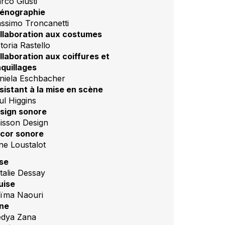
rco Giusti
énographie
ssimo Troncanetti
llaboration aux costumes
toria Rastello
llaboration aux coiffures et
quillages
niela Eschbacher
sistant à la mise en scène
ul Higgins
sign sonore
isson Design
cor sonore
ine Loustalot
se
talie Dessay
uise
ïma Naouri
ne
dya Zana