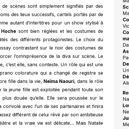
Ma
s de scènes sont simplement signifiés par des
Sc
Ma
noms des lieux successifs, cartels portés par de
Co
me autant d’intertitres pour un show stylisé à
Vic
l Hoche
sont bien réglées et les costumes de
Co
ma
ités des différents protagonistes. Le choix du
Da
essay contrastant sur le noir des costumes de
As
nforcer l’omniprésence de la diva sur scène. Le
Pa
De
, c’est elle, sans conteste. Un rôle qui est une
Un
soprano colorature qui a changé de registre se
Dé
re fille dans la vie,
Neïma Naouri
, dans le rôle
Al
a jeune fille est exploitée pendant toute son
Ro
 plus douée qu’elle. Elle sera poussée sur le
Na
Lo
convolé avec l’un de ses partenaires et finira
Ne
assez différent de celui rêvé par son ambitieuse
Ju
âtre et la vraie vie est délicate… Mais Natalie
Me