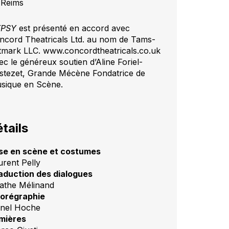
 Reims
YPSY
est présenté en accord avec
ncord Theatricals Ltd. au nom de Tams-
tmark LLC. www.concordtheatricals.co.uk
ec le généreux soutien d’Aline Foriel-
stezet, Grande Mécène Fondatrice de
sique en Scène.
tails
se en scène et costumes
urent Pelly
aduction des dialogues
athe Mélinand
orégraphie
onel Hoche
mières