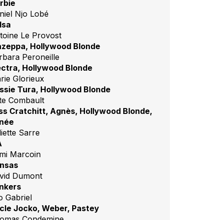
rbie
niel Njo Lobé
lsa
toine Le Provost
zeppa, Hollywood Blonde
rbara Peroneille
ectra, Hollywood Blonde
rie Glorieux
ssie Tura, Hollywood Blonde
te Combault
ss Cratchitt, Agnès, Hollywood Blonde,
née
iette Sarre
A
mi Marcoin
nsas
vid Dumont
nkers
o Gabriel
cle Jocko, Weber, Pastey
omas Condemine