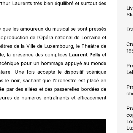
Arthur Laurents très bien équilibré et surtout des
Li
St
ité que les amoureux du musical se sont pressés
D’
coproduction de l’Opéra national de Lorraine et
Cr
éâtres de la Ville de Luxembourg, le Théâtre de
19
nte, la présence des complices
Laurent Pelly
et
-scénique pour un hommage appuyé au monde
Pr
taire. Une fois accepté le dispositif scénique
Le
 le noir, sachant que l’orchestre est placé en
Pr
e par des allées et des passerelles bordées de
ch
ures de numéros entraînants et efficacement
Pr
co
Lor
Lu