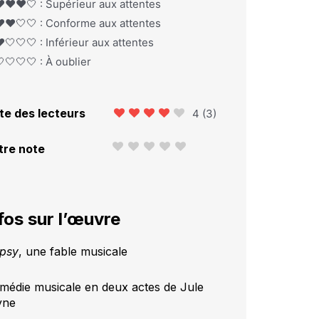
️❤️❤️🤍 : Supérieur aux attentes
️❤️🤍🤍 : Conforme aux attentes
️🤍🤍🤍 : Inférieur aux attentes
🤍🤍🤍 : À oublier
te des lecteurs
4
(
3
)
tre note
fos sur l’œuvre
psy
, une fable musicale
médie musicale en deux actes de Jule
yne