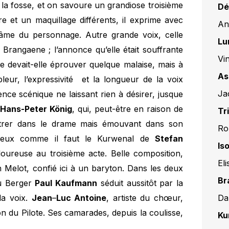
la fosse, et on savoure un grandiose troisième
Dé
e et un maquillage différents, il exprime avec
An
 d’âme du personnage. Autre grande voix, celle
Lu
 Brangaene ; l’annonce qu’elle était souffrante
Vin
e devait-elle éprouver quelque malaise, mais à
As
pleur, l’expressivité et la longueur de la voix
Ja
ence scénique ne laissant rien à désirer, jusque
e
Hans-Peter König
, qui, peut-être en raison de
Tr
ntrer dans le drame mais émouvant dans son
Ro
rgneux comme il faut le Kurwenal de
Stefan
Is
oureuse au troisième acte. Belle composition,
El
 Melot, confié ici à un baryton. Dans les deux
Br
 du Berger
Paul Kaufmann
séduit aussitôt par la
Da
la voix.
Jean
–
Luc Antoine
, artiste du chœur,
ion du Pilote. Ses camarades, depuis la coulisse,
Ku