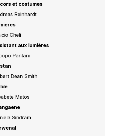
cors et costumes
dreas Reinhardt
mières
icio Cheli
sistant aux lumières
copo Pantani
istan
bert Dean Smith
olde
isabete Matos
angaene
niela Sindram
rwenal