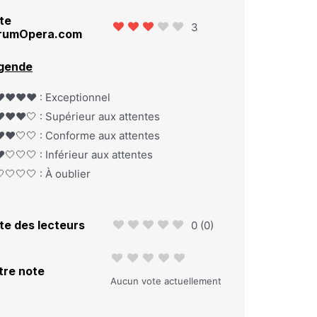
te
3
rumOpera.com
gende
️❤️❤️❤️ : Exceptionnel
️❤️❤️🤍 : Supérieur aux attentes
️❤️🤍🤍 : Conforme aux attentes
️🤍🤍🤍 : Inférieur aux attentes
🤍🤍🤍 : À oublier
te des lecteurs
0
(
0
)
tre note
Aucun vote actuellement