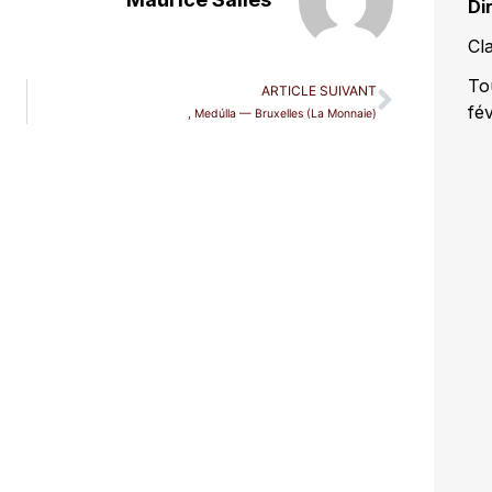
Di
Cl
To
ARTICLE SUIVANT
fé
, Medúlla — Bruxelles (La Monnaie)