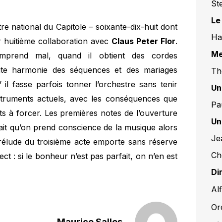
St
Le
re national du Capitole – soixante-dix-huit dont
Ha
r huitième collaboration avec
Claus Peter Flor
.
Me
mprend mal, quand il obtient des cordes
ite harmonie des séquences et des mariages
Th
 il fasse parfois tonner l’orchestre sans tenir
Un
truments actuels, avec les conséquences que
Pa
ts à forcer. Les premières notes de l’ouverture
Un
fait qu’on prend conscience de la musique alors
Je
prélude du troisième acte emporte sans réserve
Ch
ect : si le bonheur n’est pas parfait, on n’en est
Di
Al
Or
Maurice Salles