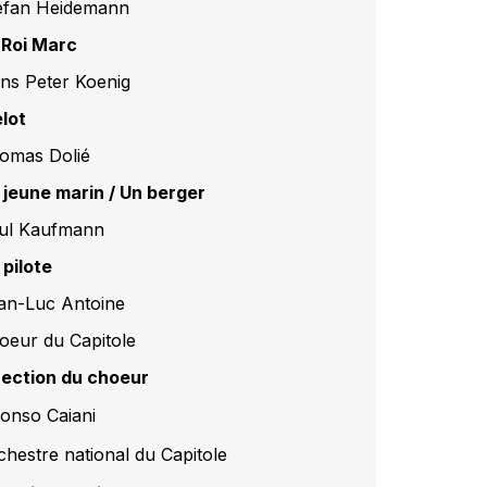
efan Heidemann
 Roi Marc
ns Peter Koenig
lot
omas Dolié
 jeune marin / Un berger
ul Kaufmann
 pilote
an-Luc Antoine
oeur du Capitole
rection du choeur
fonso Caiani
chestre national du Capitole