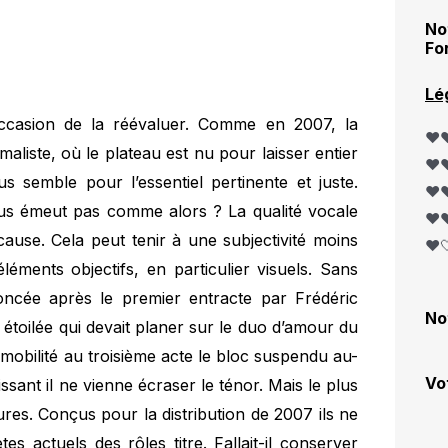
No
Fo
Lé
occasion de la réévaluer. Comme en 2007, la
❤️❤
maliste, où le plateau est nu pour laisser entier
❤️❤
s semble pour l’essentiel pertinente et juste.
❤️❤
ous émeut pas comme alors ? La qualité vocale
❤️❤
ause. Cela peut tenir à une subjectivité moins
❤️
léments objectifs, en particulier visuels. Sans
ncée après le premier entracte par Frédéric
No
 étoilée qui devait planer sur le duo d’amour du
immobilité au troisième acte le bloc suspendu au-
Vo
ssant il ne vienne écraser le ténor. Mais le plus
res. Conçus pour la distribution de 2007 ils ne
es actuels des rôles titre. Fallait-il conserver