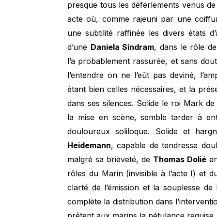
presque tous les déferlements venus de 
acte où, comme rajeuni par une coiffur
une subtilité raffinée les divers états
d’une
Daniela Sindram
, dans le rôle de
l’a probablement rassurée, et sans dout
l’entendre on ne l’eût pas deviné, l’am
étant bien celles nécessaires, et la prés
dans ses silences. Solide le roi Mark d
la mise en scène, semble tarder à e
douloureux soliloque. Solide et ha
Heidemann
, capable de tendresse doul
malgré sa brièveté, de
Thomas Dolié
en
rôles du Marin (invisible à l’acte I) et
clarté de l’émission et la souplesse de 
complète la distribution dans l’intervent
prêtent aux marins la pétulance requise.