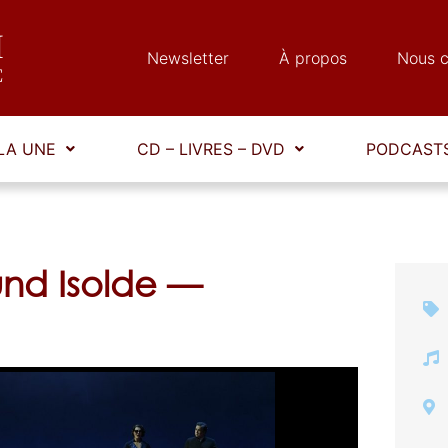
Newsletter
À propos
Nous c
LA UNE
CD – LIVRES – DVD
PODCASTS
und Isolde —