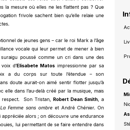
ns la mesure où elles ne les flattent pas ? Que
In
rogation frivole sachent bien qu’elle relaie une
ctes.
Ac
ionnel de jeunes gens – car le roi Mark a l’âge
Li
illance vocale qui leur permet de mener à bien
Pr
n suraigu poussé comme un cri dans une des
 voix d’
Elisabete Matos
impressionne par sa
oix a du corps sur toute l’étendue – son
Dé
ns doute aurait-on aimé sentir flotter jusqu’à
c elle dans l’au-delà créé par la musique, mais
Mi
e respect. Son Tristan,
Robert Dean Smith
, a
Ni
e
La Femme sans ombre
et André Chénier. On
As
 si appréciée alors ; on découvre une endurance
St
nouies, lui permettant de se faire entendre dans