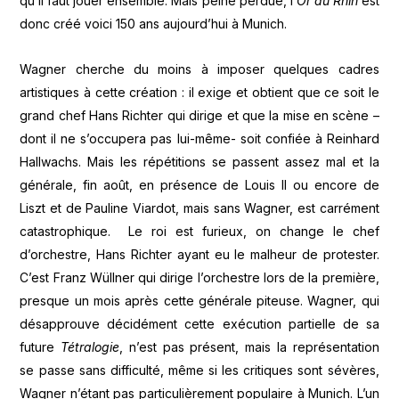
qu’il faut jouer ensemble. Mais peine perdue, l’
Or du Rhin
est
donc créé voici 150 ans aujourd’hui à Munich.
Wagner cherche du moins à imposer quelques cadres
artistiques à cette création : il exige et obtient que ce soit le
grand chef Hans Richter qui dirige et que la mise en scène –
dont il ne s’occupera pas lui-même- soit confiée à Reinhard
Hallwachs. Mais les répétitions se passent assez mal et la
générale, fin août, en présence de Louis II ou encore de
Liszt et de Pauline Viardot, mais sans Wagner, est carrément
catastrophique. Le roi est furieux, on change le chef
d’orchestre, Hans Richter ayant eu le malheur de protester.
C’est Franz Wüllner qui dirige l’orchestre lors de la première,
presque un mois après cette générale piteuse. Wagner, qui
désapprouve décidément cette exécution partielle de sa
future
Tétralogie
, n’est pas présent, mais la représentation
se passe sans difficulté, même si les critiques sont sévères,
Wagner n’étant pas particulièrement populaire à Munich. L’un