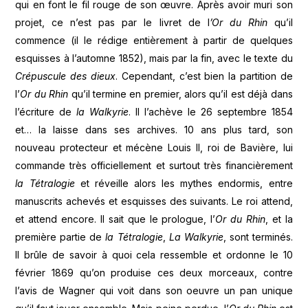
qui en font le fil rouge de son œuvre. Après avoir muri son
projet, ce n’est pas par le livret de l
’Or du Rhin
qu’il
commence (il le rédige entièrement à partir de quelques
esquisses à l’automne 1852), mais par la fin, avec le texte du
Crépuscule des dieux
. Cependant, c’est bien la partition de
l’
Or du Rhin
qu’il termine en premier, alors qu’il est déjà dans
l’écriture de
la Walkyrie
. Il l’achève le 26 septembre 1854
et… la laisse dans ses archives. 10 ans plus tard, son
nouveau protecteur et mécène Louis II, roi de Bavière, lui
commande très officiellement et surtout très financièrement
la Tétralogie
et réveille alors les mythes endormis, entre
manuscrits achevés et esquisses des suivants. Le roi attend,
et attend encore. Il sait que le prologue, l’
Or du Rhin
, et la
première partie de
la Tétralogie
,
La Walkyrie
, sont terminés.
Il brûle de savoir à quoi cela ressemble et ordonne le 10
février 1869 qu’on produise ces deux morceaux, contre
l’avis de Wagner qui voit dans son oeuvre un pan unique