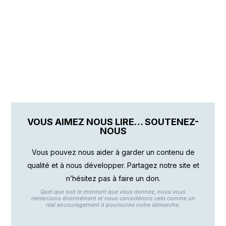
VOUS AIMEZ NOUS LIRE… SOUTENEZ-
NOUS
Vous pouvez nous aider à garder un contenu de
qualité et à nous développer. Partagez notre site et
n’hésitez pas à faire un don.
Quel que soit le montant que vous donnez, nous vous
remercions énormément et nous considérons cela comme un
réel encouragement à poursuivre notre démarche.