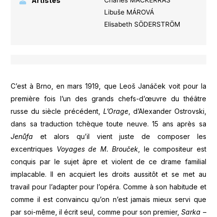
Artistes
Libuše MÁROVÁ
Elisabeth SÖDERSTRÖM
C’est à Brno, en mars 1919, que Leoš Janáček voit pour la
première fois l’un des grands chefs-d’œuvre du théâtre
russe du siècle précédent,
L’Orage
, d’Alexander Ostrovski,
dans sa traduction tchèque toute neuve. 15 ans après sa
Jenůfa
et alors qu’il vient juste de composer les
excentriques
Voyages de M. Brouček
, le compositeur est
conquis par le sujet âpre et violent de ce drame familial
implacable. Il en acquiert les droits aussitôt et se met au
travail pour l’adapter pour l’opéra. Comme à son habitude et
comme il est convaincu qu’on n’est jamais mieux servi que
par soi-même, il écrit seul, comme pour son premier,
Sarka
–