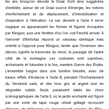
les airs lorsqu’on dévoile le Graal. Sont ainsi suggérées
d’emblée, autour de ce Graal source d’énergie, les notions
d’enfermement et de déplacement, d’immobilisation et
d’aspiration à l’élévation. Le sas devient à l’acte II miroir
magique où apparaissent les formes et figures évoquées
par Klingsor, puis une fenêtre d’où l’on voit Parsifal arriver. À
l’aéronef d’Amfortas répond un vaisseau identique mais
orienté à l’opposé pour Klingsor, tandis que l’inversion des
décors signifie la traversée du miroir, le passage de l’autre
côté de la montagne. Les costumes sont superbes,
archaïsants et futuristes à la fois, manière
Guerre des Étoiles
.
L’ensemble baigne dans une lumière bleutée, avec de
beaux effets d’éclaircie à l’acte III, pendant l’Enchantement
du Vendredi saint, et des tons gris et argent tout en
dégradés subtils. Seuls paraissent datés les choix
scénographiques de l’acte II, où le jardin enchanté est figuré
par une sorte de tapis rouge virtuel grillagé recouvert
d’écrans de télévision où apparaissent visages de filles-