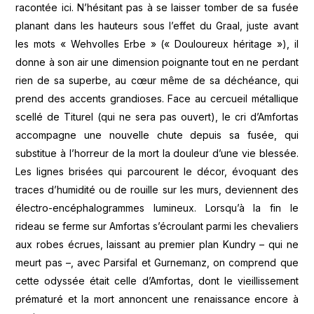
racontée ici. N’hésitant pas à se laisser tomber de sa fusée
planant dans les hauteurs sous l’effet du Graal, juste avant
les mots « Wehvolles Erbe » (« Douloureux héritage »), il
donne à son air une dimension poignante tout en ne perdant
rien de sa superbe, au cœur même de sa déchéance, qui
prend des accents grandioses. Face au cercueil métallique
scellé de Titurel (qui ne sera pas ouvert), le cri d’Amfortas
accompagne une nouvelle chute depuis sa fusée, qui
substitue à l’horreur de la mort la douleur d’une vie blessée.
Les lignes brisées qui parcourent le décor, évoquant des
traces d’humidité ou de rouille sur les murs, deviennent des
électro-encéphalogrammes lumineux. Lorsqu’à la fin le
rideau se ferme sur Amfortas s’écroulant parmi les chevaliers
aux robes écrues, laissant au premier plan Kundry – qui ne
meurt pas –, avec Parsifal et Gurnemanz, on comprend que
cette odyssée était celle d’Amfortas, dont le vieillissement
prématuré et la mort annoncent une renaissance encore à