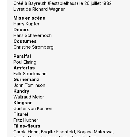
Créé à Bayreuth (Festspielhaus) le 26 juillet 1882
Livret de Richard Wagner
Mise en scène
Harry Kupfer
Décors
Hans Schavernoch
Costumes
Christine Stromberg
Parsifal
Poul Elming
Amfortas
Falk Struckmann
Gurnemanz
John Tomlinson
Kundry
Waltraud Meier
Klingsor
Günter von Kannen
Titurel
Fritz Hübner
Filles-fleurs
Carola Höhn, Brigitte Eisenfeld, Borjana Mateewa,