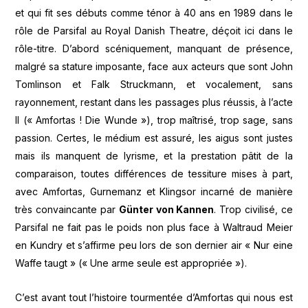
et qui fit ses débuts comme ténor à 40 ans en 1989 dans le
rôle de Parsifal au Royal Danish Theatre, déçoit ici dans le
rôle-titre. D’abord scéniquement, manquant de présence,
malgré sa stature imposante, face aux acteurs que sont John
Tomlinson et Falk Struckmann, et vocalement, sans
rayonnement, restant dans les passages plus réussis, à l’acte
II (« Amfortas ! Die Wunde »), trop maîtrisé, trop sage, sans
passion. Certes, le médium est assuré, les aigus sont justes
mais ils manquent de lyrisme, et la prestation pâtit de la
comparaison, toutes différences de tessiture mises à part,
avec Amfortas, Gurnemanz et Klingsor incarné de manière
très convaincante par
Günter von Kannen
. Trop civilisé, ce
Parsifal ne fait pas le poids non plus face à Waltraud Meier
en Kundry et s’affirme peu lors de son dernier air « Nur eine
Waffe taugt » (« Une arme seule est appropriée »).
C’est avant tout l’histoire tourmentée d’Amfortas qui nous est