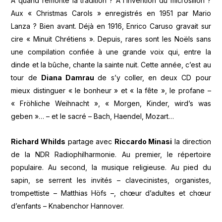
A quand remonte la tradition ? A l’invention du microsillon ?
Aux « Christmas Carols » enregistrés en 1951 par Mario
Lanza ? Bien avant. Déjà en 1916, Enrico Caruso gravait sur
cire « Minuit Chrétiens ». Depuis, rares sont les Noëls sans
une compilation confiée à une grande voix qui, entre la
dinde et la bûche, chante la sainte nuit. Cette année, c’est au
tour de
Diana Damrau
de s’y coller, en deux CD pour
mieux distinguer « le bonheur » et « la fête », le profane –
« Fröhliche Weihnacht », « Morgen, Kinder, wird’s was
geben »… – et le sacré – Bach, Haendel, Mozart…
Richard Whilds
partage avec
Riccardo Minasi
la direction
de la NDR Radiophilharmonie. Au premier, le répertoire
populaire. Au second, la musique religieuse. Au pied du
sapin, se serrent les invités – clavecinistes, organistes,
trompettiste – Matthias Höfs –, chœur d’adultes et chœur
d’enfants – Knabenchor Hannover.