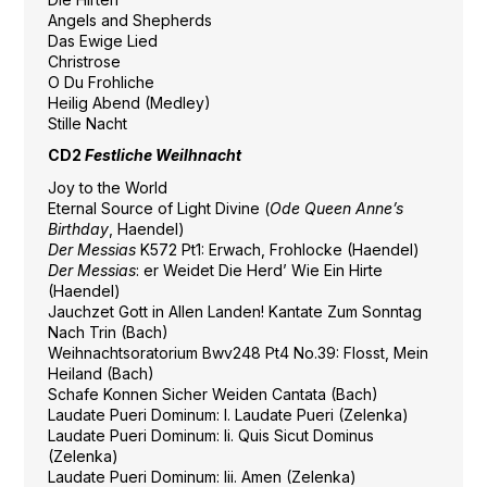
Angels and Shepherds
Das Ewige Lied
Christrose
O Du Frohliche
Heilig Abend (Medley)
Stille Nacht
CD2
Festliche Weilhnacht
Joy to the World
Eternal Source of Light Divine (
Ode Queen Anne’s
Birthday
, Haendel)
Der Messias
K572 Pt1: Erwach, Frohlocke (Haendel)
Der Messias
: er Weidet Die Herd’ Wie Ein Hirte
(Haendel)
Jauchzet Gott in Allen Landen! Kantate Zum Sonntag
Nach Trin (Bach)
Weihnachtsoratorium Bwv248 Pt4 No.39: Flosst, Mein
Heiland (Bach)
Schafe Konnen Sicher Weiden Cantata (Bach)
Laudate Pueri Dominum: I. Laudate Pueri (Zelenka)
Laudate Pueri Dominum: Ii. Quis Sicut Dominus
(Zelenka)
Laudate Pueri Dominum: Iii. Amen (Zelenka)