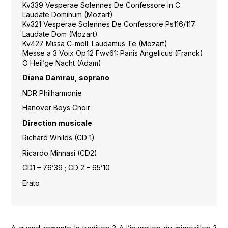
Kv339 Vesperae Solennes De Confessore in C:
Laudate Dominum (Mozart)
Kv321 Vesperae Solennes De Confessore Ps116/117:
Laudate Dom (Mozart)
Kv427 Missa C-moll: Laudamus Te (Mozart)
Messe a 3 Voix Op.12 Fwv61: Panis Angelicus (Franck)
O Heil’ge Nacht (Adam)
Diana Damrau, soprano
NDR Philharmonie
Hanover Boys Choir
Direction musicale
Richard Whilds (CD 1)
Ricardo Minnasi (CD2)
CD1 – 76’39 ; CD 2 – 65’10
Erato