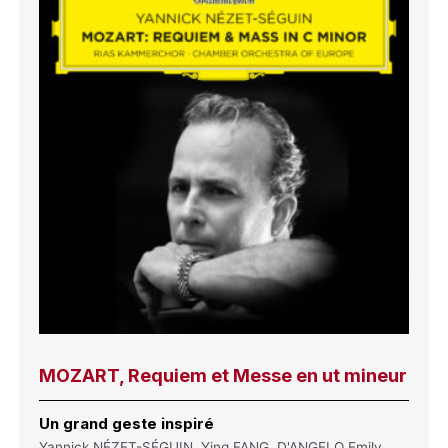
MOZART, Requiem et Messe en ut mineur
Un grand geste inspiré
Yannick NÉZET-SÉGUIN, Ying FANG, D'ANGELO Emily