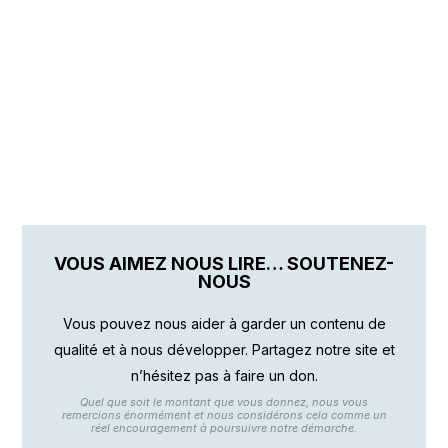
VOUS AIMEZ NOUS LIRE… SOUTENEZ-
NOUS
Vous pouvez nous aider à garder un contenu de
qualité et à nous développer. Partagez notre site et
n’hésitez pas à faire un don.
Quel que soit le montant que vous donnez, nous vous
remercions énormément et nous considérons cela comme un
réel encouragement à poursuivre notre démarche.