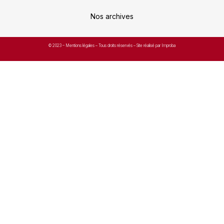
Nos archives
© 2023 –
Mentions légales
– Tous droits réservés – Site réalisé par Improba