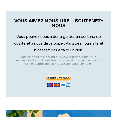
VOUS AIMEZ NOUS LIRE… SOUTENEZ-
NOUS
Vous pouvez nous aider à garder un contenu de
qualité et à nous développer. Partagez notre site et
n’hésitez pas à faire un don.
Quel que soit le montant que vous donnez, nous vous
remercions énormément et nous considérons cela comme un
réel encouragement à poursuivre notre démarche.