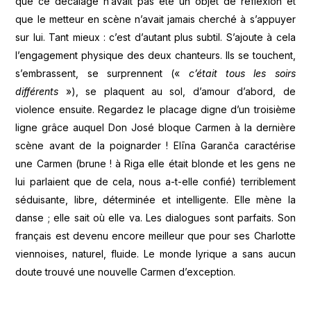
que ce décalage n’avait pas été un objet de réflexion et
que le metteur en scène n’avait jamais cherché à s’appuyer
sur lui. Tant mieux : c’est d’autant plus subtil. S’ajoute à cela
l’engagement physique des deux chanteurs. Ils se touchent,
s’embrassent, se surprennent («
c’était tous les soirs
différents
»), se plaquent au sol, d’amour d’abord, de
violence ensuite. Regardez le placage digne d’un troisième
ligne grâce auquel Don José bloque Carmen à la dernière
scène avant de la poignarder ! Elīna Garanča caractérise
une Carmen (brune ! à Riga elle était blonde et les gens ne
lui parlaient que de cela, nous a-t-elle confié) terriblement
séduisante, libre, déterminée et intelligente. Elle mène la
danse ; elle sait où elle va. Les dialogues sont parfaits. Son
français est devenu encore meilleur que pour ses Charlotte
viennoises, naturel, fluide. Le monde lyrique a sans aucun
doute trouvé une nouvelle Carmen d’exception.