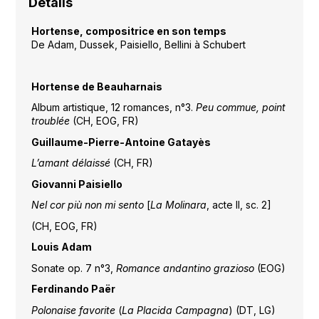
Détails
Hortense, compositrice en son temps
De Adam, Dussek, Paisiello, Bellini à Schubert
Hortense de Beauharnais
Album artistique, 12 romances, n°3.
Peu commue, point
troublée
(CH, EOG, FR)
Guillaume-Pierre-Antoine Gatayès
L’amant délaissé
(CH, FR)
Giovanni Paisiello
Nel cor più non mi sento
[
La Molinara
, acte II, sc. 2]
(CH, EOG, FR)
Louis Adam
Sonate op. 7 n°3,
Romance andantino grazioso
(EOG)
Ferdinando Paër
Polonaise favorite
(
La Placida Campagna
) (DT, LG)