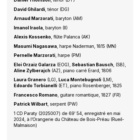
David Ghilardi
, ténor (DG)
Arnaud Marzorati
, baryton (AM)
Imanol Iraola
, baryton (II)
Alexis Kossenko
, flûte Palanca (AK)
Masumi Nagasawa
, harpe Naderman, 1815 (MN)
Pernelle Marzorati
, harpe (PM)
Eloi Orzaiz Galarza
(EOG),
Sebastian Bausch
, (SB),
Aline Zylberajch
(AZ), piano carré Erard, 1806
Laura Granero
(LG),
Luca Montebugnoli
(LM),
Edoardo Torbianelli
(ET), piano Rosenberger, 1825
Francesco Romano
, guitare romantique, 1827 (
FR
)
Patrick Wilbart
, serpent (PW)
1 CD Paraty (2025007) de 69′ 54, enregistré en mai
2024, à l’Orangerie du Château de Bois-Préau (Rueil-
Malmaison)