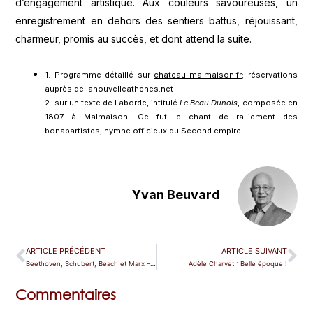
d’engagement artistique. Aux couleurs savoureuses, un
enregistrement en dehors des sentiers battus, réjouissant,
charmeur, promis au succès, et dont attend la suite.
1. Programme détaillé sur
chateau-malmaison.fr
; réservations
auprès de lanouvelleathenes.net
2. sur un texte de Laborde, intitulé
Le Beau Dunois
, composée en
1807 à Malmaison. Ce fut le chant de ralliement des
bonapartistes, hymne officieux du Second empire.
Yvan Beuvard
ARTICLE PRÉCÉDENT
ARTICLE SUIVANT
Beethoven, Schubert, Beach et Marx – Äneas Humm et Doriana Tchakarova
Adèle Charvet : Belle époque !
Commentaires