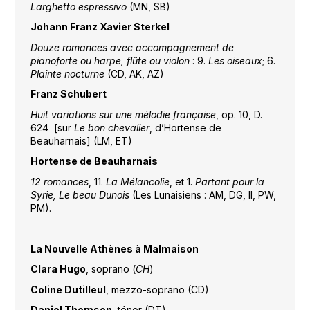
Larghetto espressivo
(MN, SB)
Johann Franz Xavier Sterkel
Douze romances avec accompagnement de
pianoforte ou harpe, flûte ou violon
: 9.
Les oiseaux
; 6.
Plainte nocturne
(CD, AK, AZ)
Franz Schubert
Huit variations sur une mélodie française
, op. 10, D.
624 [sur
Le bon chevalier
, d’Hortense de
Beauharnais] (LM, ET)
Hortense de Beauharnais
12 romances
, 11.
La Mélancolie
, et 1.
Partant pour la
Syrie, Le beau Dunois
(Les Lunaisiens : AM, DG, II, PW,
PM).
La Nouvelle Athènes à Malmaison
Clara Hugo
, soprano (
CH
)
Coline Dutilleul
, mezzo-soprano (CD)
Daniel Thomson
, ténor (DT)