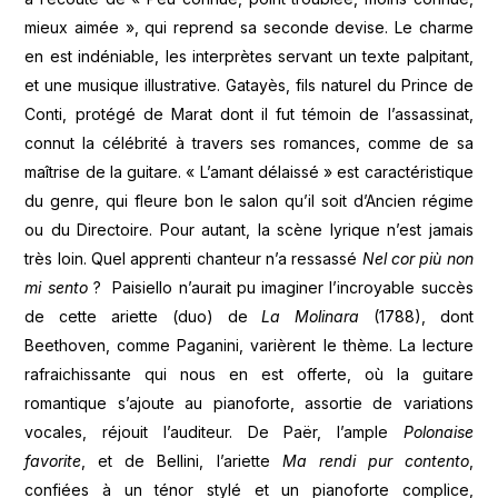
mieux aimée », qui reprend sa seconde devise. Le charme
en est indéniable, les interprètes servant un texte palpitant,
et une musique illustrative. Gatayès, fils naturel du Prince de
Conti, protégé de Marat dont il fut témoin de l’assassinat,
connut la célébrité à travers ses romances, comme de sa
maîtrise de la guitare. « L’amant délaissé » est caractéristique
du genre, qui fleure bon le salon qu’il soit d’Ancien régime
ou du Directoire. Pour autant, la scène lyrique n’est jamais
très loin. Quel apprenti chanteur n’a ressassé
Nel cor più non
mi sento
? Paisiello n’aurait pu imaginer l’incroyable succès
de cette ariette (duo) de
La Molinara
(1788), dont
Beethoven, comme Paganini, varièrent le thème. La lecture
rafraichissante qui nous en est offerte, où la guitare
romantique s’ajoute au pianoforte, assortie de variations
vocales, réjouit l’auditeur. De Paër, l’ample
Polonaise
favorite
, et de Bellini, l’ariette
Ma rendi pur contento
,
confiées à un ténor stylé et un pianoforte complice,