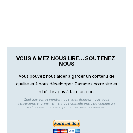
VOUS AIMEZ NOUS LIRE… SOUTENEZ-
NOUS
Vous pouvez nous aider à garder un contenu de
qualité et à nous développer. Partagez notre site et
n’hésitez pas à faire un don.
Quel que soit le montant que vous donnez, nous vous
remercions énormément et nous considérons cela comme un
réel encouragement à poursuivre notre démarche.