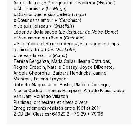
Air des lettres, « Pourquoi me réveiller » (
Werther
)
« Ah ! Parais ! » (
Le Mage
)
« Dis-moi que je suis belle » (
Thaïs
)
« Cœur sans amour » (
Cendrillon
)
« Je suis l’oiseau » (
Grisélidis
)
Légende de la sauge (
Le Jongleur de Notre-Dame
)
« Vive amour qui rêve » (
Chérubin
)
« Elle m’aime et va me revenir », « Lorsque le temps
d’amour a fui » (
Don Quichotte
)
« Je vais la voir ! » (
Roma
)
Teresa Berganza, Maria Callas, Ileana Cotrubas,
Régine Crespin, Natalie Dessay, Joyce DiDonato,
Angela Gheorghiu, Barbara Hendricks, Janine
Micheau, Tatiana Troyanos
Roberto Alagna, Jules Bastin, Placido Domingo,
Nicolai Gedda, Thomas Hampson, Alfredo Kraus, José
Van Dam, Rolando Villazon
Pianistes, orchestres et chefs divers
Enregistrements réalisés entre 1961 et 2011
2 CD EMI Classics464929 2 – 79’29 + 79’06