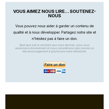
VOUS AIMEZ NOUS LIRE… SOUTENEZ-
NOUS
Vous pouvez nous aider à garder un contenu de
qualité et à nous développer. Partagez notre site et
n’hésitez pas à faire un don.
Quel que soit le montant que vous donnez, nous vous
remercions énormément et nous considérons cela comme un
réel encouragement à poursuivre notre démarche.