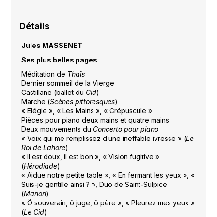
Détails
Jules MASSENET
Ses plus belles pages
Méditation de
Thaïs
Dernier sommeil de la Vierge
Castillane (ballet du
Cid
)
Marche (
Scènes pittoresques
)
« Elégie », « Les Mains », « Crépuscule »
Pièces pour piano deux mains et quatre mains
Deux mouvements du
Concerto pour piano
« Voix qui me remplissez d’une ineffable ivresse » (
Le
Roi de Lahore
)
« Il est doux, il est bon », « Vision fugitive »
(
Hérodiade
)
« Aidue notre petite table », « En fermant les yeux », «
Suis-je gentille ainsi ? », Duo de Saint-Sulpice
(
Manon
)
« Ö souverain, ô juge, ô père », « Pleurez mes yeux »
(
Le Cid
)