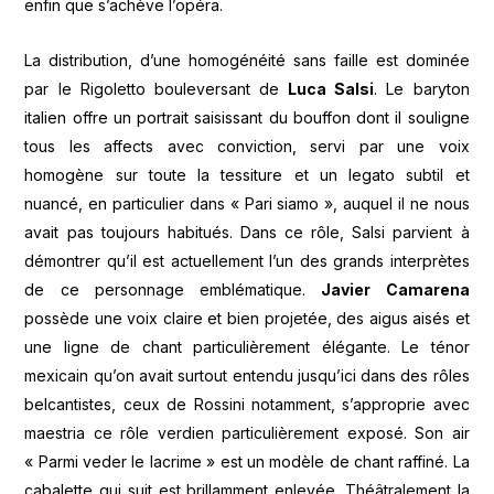
enfin que s’achève l’opéra.
La distribution, d’une homogénéité sans faille est dominée
par le Rigoletto bouleversant de
Luca Salsi
. Le baryton
italien offre un portrait saisissant du bouffon dont il souligne
tous les affects avec conviction, servi par une voix
homogène sur toute la tessiture et un legato subtil et
nuancé, en particulier dans « Pari siamo », auquel il ne nous
avait pas toujours habitués. Dans ce rôle, Salsi parvient à
démontrer qu’il est actuellement l’un des grands interprètes
de ce personnage emblématique.
Javier Camarena
possède une voix claire et bien projetée, des aigus aisés et
une ligne de chant particulièrement élégante. Le ténor
mexicain qu’on avait surtout entendu jusqu’ici dans des rôles
belcantistes, ceux de Rossini notamment, s’approprie avec
maestria ce rôle verdien particulièrement exposé. Son air
« Parmi veder le lacrime » est un modèle de chant raffiné. La
cabalette qui suit est brillamment enlevée. Théâtralement la