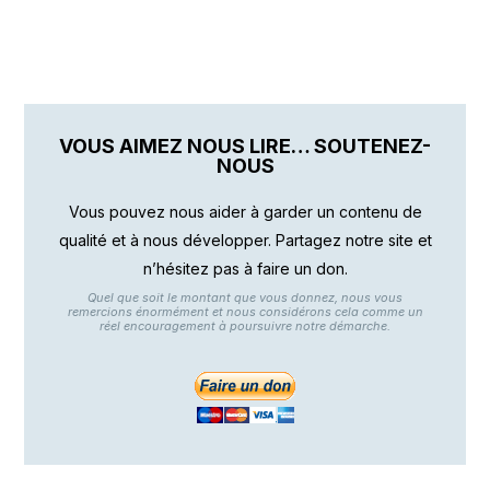
VOUS AIMEZ NOUS LIRE… SOUTENEZ-
NOUS
Vous pouvez nous aider à garder un contenu de
qualité et à nous développer. Partagez notre site et
n’hésitez pas à faire un don.
Quel que soit le montant que vous donnez, nous vous
remercions énormément et nous considérons cela comme un
réel encouragement à poursuivre notre démarche.