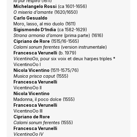
Io pur respiro
(1611)
Michelangelo Rossi
(ca 1601-1656)
O miseria d’amante
(1620/1650)
Carlo Gesualdo
Moro, lasso, al mio duolo (1611)
Sigismondo D’India
(ca 1582-1629)
Strana armonia d’amore
(prima parte) (1616)
Cipriano de Rore
(1515/16-1565)
Calami sonum ferentes
(version instrumentale)
Francesca Verunelli
(b. 1979)
VicentinoOo
, pour six voix et deux harpes triples *
VicentinoOo I
Nicola Vicentino
(1511-1575/76)
Musica prisca caput
(1555)
Francesca Verunelli
VicentinoOo II
Nicola Vicentino
Madonna, il poco dolce (1555)
Francesca Verunelli
VicentinoOo III
Cipriano de Rore
Calami sonum ferentes
(1555)
Francesca Verunelli
VicentinoOo IV