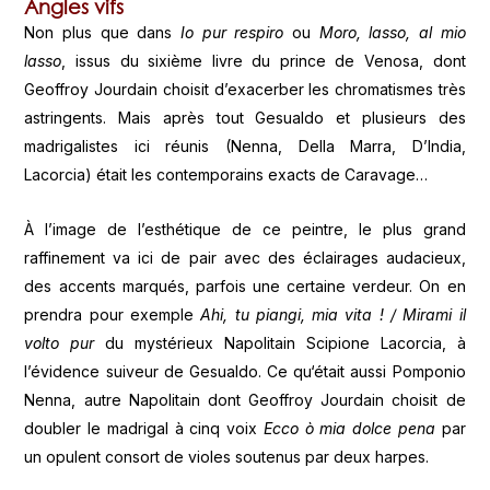
Angles vifs
Non plus que dans
Io pur respiro
ou
Moro, lasso, al mio
lasso
, issus du sixième livre du prince de Venosa, dont
Geoffroy Jourdain choisit d’exacerber les chromatismes très
astringents. Mais après tout Gesualdo et plusieurs des
madrigalistes ici réunis (Nenna, Della Marra, D’India,
Lacorcia) était les contemporains exacts de Caravage…
À l’image de l’esthétique de ce peintre, le plus grand
raffinement va ici de pair avec des éclairages audacieux,
des accents marqués, parfois une certaine verdeur. On en
prendra pour exemple
Ahi, tu piangi, mia vita ! / Mirami il
volto pur
du mystérieux Napolitain Scipione Lacorcia, à
l’évidence suiveur de Gesualdo. Ce qu‘était aussi Pomponio
Nenna, autre Napolitain dont Geoffroy Jourdain choisit de
doubler le madrigal à cinq voix
Ecco ò mia dolce pena
par
un opulent consort de violes soutenus par deux harpes.