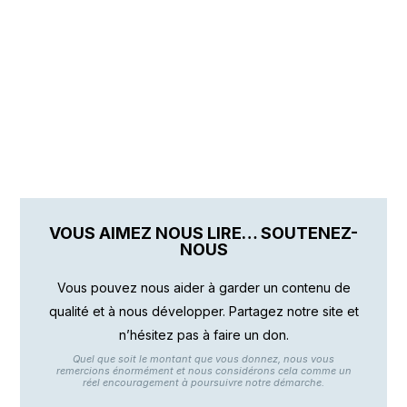
VOUS AIMEZ NOUS LIRE… SOUTENEZ-
NOUS
Vous pouvez nous aider à garder un contenu de
qualité et à nous développer. Partagez notre site et
n’hésitez pas à faire un don.
Quel que soit le montant que vous donnez, nous vous
remercions énormément et nous considérons cela comme un
réel encouragement à poursuivre notre démarche.