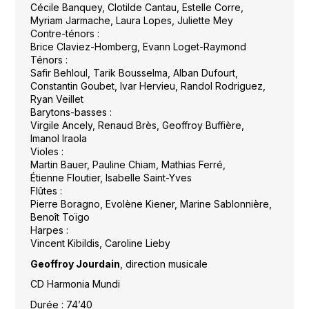
Cécile Banquey, Clotilde Cantau, Estelle Corre,
Myriam Jarmache, Laura Lopes, Juliette Mey
Contre-ténors :
Brice Claviez-Homberg, Evann Loget-Raymond
Ténors :
Safir Behloul, Tarik Bousselma, Alban Dufourt,
Constantin Goubet, Ivar Hervieu, Randol Rodriguez,
Ryan Veillet
Barytons-basses :
Virgile Ancely, Renaud Brès, Geoffroy Buffière,
Imanol Iraola
Violes :
Martin Bauer, Pauline Chiam, Mathias Ferré,
Étienne Floutier, Isabelle Saint-Yves
Flûtes :
Pierre Boragno, Evolène Kiener, Marine Sablonnière,
Benoît Toïgo
Harpes :
Vincent Kibildis, Caroline Lieby
Geoffroy Jourdain
, direction musicale
CD Harmonia Mundi
Durée : 74’40