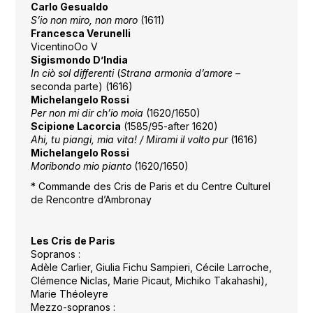
Carlo Gesualdo
S’io non miro, non moro
(1611)
Francesca Verunelli
VicentinoOo V
Sigismondo D’India
In ciò sol differenti
(
Strana armonia d’amore
–
seconda parte) (1616)
Michelangelo Rossi
Per non mi dir ch’io moia
(1620/1650)
Scipione Lacorcia
(1585/95-after 1620)
Ahi, tu piangi, mia vita! / Mirami il volto pur
(1616)
Michelangelo Rossi
Moribondo mio pianto
(1620/1650)
* Commande des Cris de Paris et du Centre Culturel
de Rencontre d’Ambronay
Les Cris de Paris
Sopranos :
Adèle Carlier, Giulia Fichu Sampieri, Cécile Larroche,
Clémence Niclas, Marie Picaut, Michiko Takahashi),
Marie Théoleyre
Mezzo-sopranos :