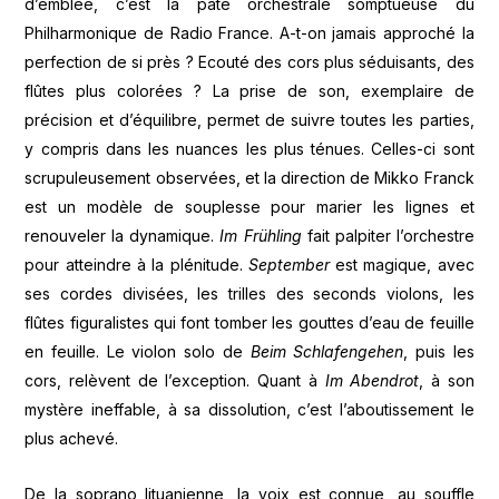
d’emblée, c’est la pâte orchestrale somptueuse du
Philharmonique de Radio France. A-t-on jamais approché la
perfection de si près ? Ecouté des cors plus séduisants, des
flûtes plus colorées ? La prise de son, exemplaire de
précision et d’équilibre, permet de suivre toutes les parties,
y compris dans les nuances les plus ténues. Celles-ci sont
scrupuleusement observées, et la direction de Mikko Franck
est un modèle de souplesse pour marier les lignes et
renouveler la dynamique.
Im Frühling
fait palpiter l’orchestre
pour atteindre à la plénitude.
September
est magique, avec
ses cordes divisées, les trilles des seconds violons, les
flûtes figuralistes qui font tomber les gouttes d’eau de feuille
en feuille. Le violon solo de
Beim Schlafengehen
, puis les
cors, relèvent de l’exception. Quant à
Im Abendrot
, à son
mystère ineffable, à sa dissolution, c’est l’aboutissement le
plus achevé.
De la soprano lituanienne, la voix est connue, au souffle