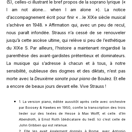
(5), celles-ci illustrant le bref propos de la soprano lyrique («
I am not alone… when I am alone »). La notice
d’accompagnement écrit pour finir « …le XIXe siècle musical
s’achève en 1948. » Affirmation qui, avec un peu de recul,
nous paraît infondée. Strauss n’a cessé de se renouveler
jusqu’à cette ascèse ultime, qui relève si peu de l’esthétique
du XIXe S. Par ailleurs, l’histoire a maintenant ringardisé la
parenthèse des avant-gardistes prétentieux et dominateurs.
La musique qui s’adresse à chacun et à tous, à notre
sensibilité, oublieuse des dogmes et des diktats, n’est pas
morte avec la
Deuxième sonate
pour piano
de Boulez. Et elle
a encore de beaux jours devant elle. Vive Strauss !
1. La version piano, éditée aussitôt après celle avec orchestre
par Boosey & Hawkes en 1950, confie la transcription des trois
lieder sur des textes de Hesse à Max Wolff, et celle. d’
Im
Abendroth
, à Ernst Roth (dédicataire du lied). Ici c’est celle de
John Gribben qui est retenue.
2. Elle les avait également donnés à Rome, avec Antonio