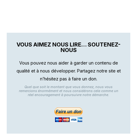
VOUS AIMEZ NOUS LIRE… SOUTENEZ-
NOUS
Vous pouvez nous aider à garder un contenu de
qualité et à nous développer. Partagez notre site et
n’hésitez pas à faire un don.
Quel que soit le montant que vous donnez, nous vous
remercions énormément et nous considérons cela comme un
réel encouragement à poursuivre notre démarche.