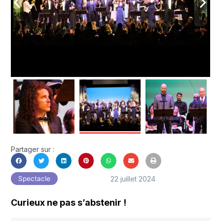
arrow_back_ios
arrow_forward_ios
Partager sur :
22 juillet 2024
Spectacle
Curieux ne pas s’abstenir !