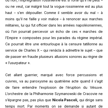
ou non, l’imprégnation rossinienne est si forte qu’il ne peut –
ou ne veut, car malgré tout la vogue rossinienne est au plus
haut – s’en dépouiller. Comme il semble avoir du mal – à
moins qu’il ne faille y voir malice – à renoncer aux marches
militaires, lui qui fut officier dans les armées napoléoniennes,
où l’on pourrait percevoir un écho de ces « marches de
l’Empire » composées pour les parades du régime impérial.
Ce pourrait être une entourloupe à la censure tatillonne au
service de Charles X – qui renâcla à admettre le sujet – que
de passer en fraude plusieurs allusions sonores au règne de
« l’usurpateur ».
Cet allant guerrier, marqué avec force percussions et
cuivres, va au paroxysme au quatrième acte quand il s’agit
de faire entendre l’explosion de l’éruption du Vésuve.
L’orchestre de la Philharmonie Szymanowski de Cracovie ne
s’épargne pas, pas plus que
Nicola Pascoli,
qui dirige sans
temps mort. Par moments on se demande si autant de