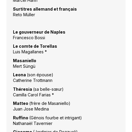
Marcel Hahn
Surtitres allemand et français
Reto Müller
Le gouverneur de Naples
Francesco Bossi
Le comte de Torellas
Luis Magallanes *
Masaniello
Mert Süngü
Leona
(son épouse)
Catherine Trottmann
Théresia
(sa belle-sœur)
Camilla Carol Farias *
Matteo
(frère de Masaniello)
Juan Jose Medina
Ruffino
(Génois fourbe et intrigant)
Nathanaël Tavernier
Giacomo
(Jardinier de Pozzuoli)