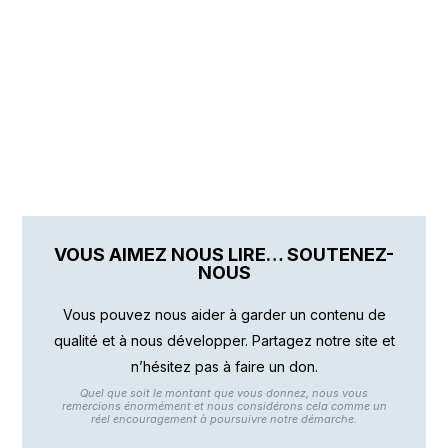
VOUS AIMEZ NOUS LIRE… SOUTENEZ-
NOUS
Vous pouvez nous aider à garder un contenu de
qualité et à nous développer. Partagez notre site et
n’hésitez pas à faire un don.
Quel que soit le montant que vous donnez, nous vous
remercions énormément et nous considérons cela comme un
réel encouragement à poursuivre notre démarche.