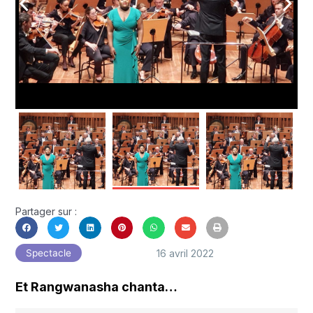
arrow_back_ios
arrow_forward_ios
Partager sur :
16 avril 2022
Spectacle
Et Rangwanasha chanta…