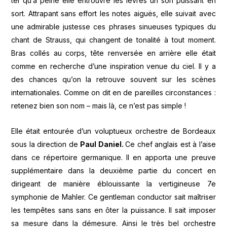
tel qu’à peine elle entrouvre les lèvres un son puissant en
sort. Attrapant sans effort les notes aiguës, elle suivait avec
une admirable justesse ces phrases sinueuses typiques du
chant de Strauss, qui changent de tonalité à tout moment.
Bras collés au corps, tête renversée en arrière elle était
comme en recherche d’une inspiration venue du ciel. Il y a
des chances qu’on la retrouve souvent sur les scènes
internationales. Comme on dit en de pareilles circonstances :
retenez bien son nom – mais là, ce n’est pas simple !
Elle était entourée d’un voluptueux orchestre de Bordeaux
sous la direction de
Paul Daniel.
Ce chef anglais est à l’aise
dans ce répertoire germanique. Il en apporta une preuve
supplémentaire dans la deuxième partie du concert en
dirigeant de manière éblouissante la vertigineuse 7e
symphonie de Mahler. Ce gentleman conductor sait maîtriser
les tempêtes sans sans en ôter la puissance. Il sait imposer
sa mesure dans la démesure. Ainsi le très bel orchestre