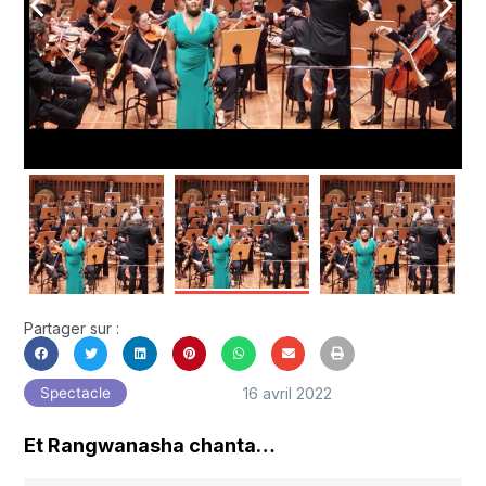
arrow_back_ios
arrow_forward_ios
Partager sur :
16 avril 2022
Spectacle
Et Rangwanasha chanta…