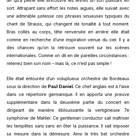
tel qu’à peine elle entrouvre les lèvres un son puissant en
sort. Attrapant sans effort les notes aiguës, elle suivait avec
une admirable justesse ces phrases sinueuses typiques du
chant de Strauss, qui changent de tonalité à tout moment.
Bras collés au corps, tête renversée en arrière elle était
comme en recherche d’une inspiration venue du ciel. Il y a
des chances qu’on la retrouve souvent sur les scènes
internationales. Comme on dit en de pareilles circonstances :
retenez bien son nom – mais là, ce n’est pas simple !
Elle était entourée d’un voluptueux orchestre de Bordeaux
sous la direction de
Paul Daniel.
Ce chef anglais est à l’aise
dans ce répertoire germanique. Il en apporta une preuve
supplémentaire dans la deuxième partie du concert en
dirigeant de manière éblouissante la vertigineuse 7e
symphonie de Mahler. Ce gentleman conductor sait maîtriser
les tempêtes sans sans en ôter la puissance. Il sait imposer
sa mesure dans la démesure. Ainsi le très bel orchestre