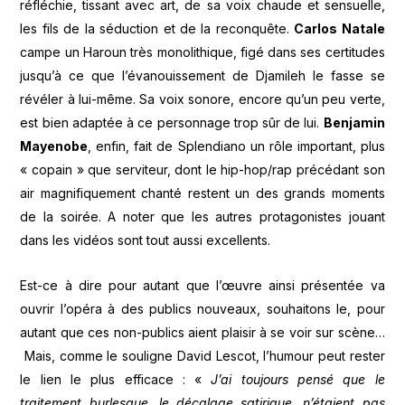
réfléchie, tissant avec art, de sa voix chaude et sensuelle,
les fils de la séduction et de la reconquête.
Carlos Natale
campe un Haroun très monolithique, figé dans ses certitudes
jusqu’à ce que l’évanouissement de Djamileh le fasse se
révéler à lui-même. Sa voix sonore, encore qu’un peu verte,
est bien adaptée à ce personnage trop sûr de lui.
Benjamin
Mayenobe
, enfin, fait de Splendiano un rôle important, plus
« copain » que serviteur, dont le hip-hop/rap précédant son
air magnifiquement chanté restent un des grands moments
de la soirée. A noter que les autres protagonistes jouant
dans les vidéos sont tout aussi excellents.
Est-ce à dire pour autant que l’œuvre ainsi présentée va
ouvrir l’opéra à des publics nouveaux, souhaitons le, pour
autant que ces non-publics aient plaisir à se voir sur scène…
Mais, comme le souligne David Lescot, l’humour peut rester
le lien le plus efficace : «
J’ai toujours pensé que le
traitement burlesque, le décalage satirique, n’étaient pas