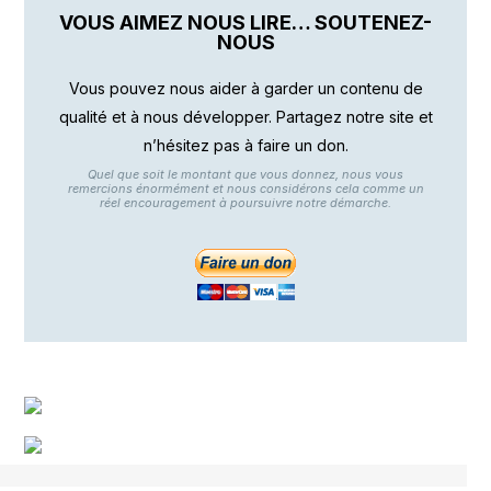
VOUS AIMEZ NOUS LIRE… SOUTENEZ-
NOUS
Vous pouvez nous aider à garder un contenu de
qualité et à nous développer. Partagez notre site et
n’hésitez pas à faire un don.
Quel que soit le montant que vous donnez, nous vous
remercions énormément et nous considérons cela comme un
réel encouragement à poursuivre notre démarche.