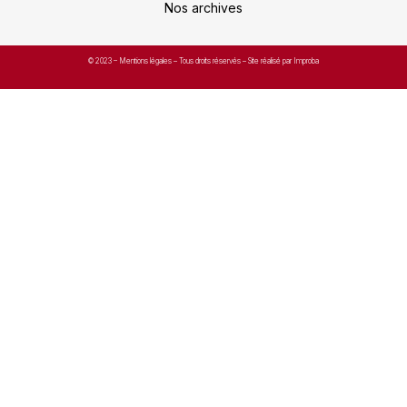
Nos archives
© 2023 –
Mentions légales
– Tous droits réservés – Site réalisé par Improba