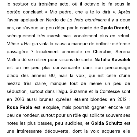
le sextuor du troisième acte, où il octavie le fa sous la
portée concluant « Mio padre, che a te lo dirà ». Après
l’avoir applaudi en Nardo de
La finta giardiniera
il y a deux
ans, on s’avoue un peu déçu par le comte de
Gyula Orendt
,
scéniquement très investi mais vocalement plus en retrait.
Même « Hai gia vinta la causa » manque de brillant : méforme
passagère ? Initialement annoncée en Chérubin, Serena
Malfi a dû se retirer pour raisons de santé.
Natalia Kawalek
est on ne peu plus convaincante dans son personnage
d’ado des années 60, mais la voix, qui est celle d’une
mezzo très claire, manque tout de même un peu de
séduction, surtout dans l’aigu. Suzanne et la Comtesse sont
en 2016 aussi brunes qu’elles étaient blondes en 2012 :
Rosa Feola
est exquise, mais pourrait gagner encore un
peu de rondeur, surtout pour un rôle qui sollicite souvent ses
notes les plus basses, peu audibles, et
Golda Schultz
est
une intéressante découverte, dont la voix acquerra elle