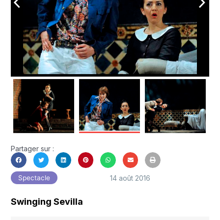
arrow_back_ios
arrow_forward_ios
Partager sur :
14 août 2016
Spectacle
Swinging Sevilla