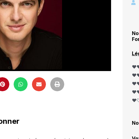
No
Fo
Lé
❤️❤
❤️❤
❤️❤
❤️❤
❤️
ionner
No
Vo