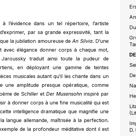
Er
An
 à l’évidence dans un tel répertoire, l’artiste
Du
 d’exprimer, par sa grande expressivité, tant la
Gr
 que la jubilation amoureuse de
An Silvia
. D’une
Ta
ient avec élégance donner corps à chaque mot,
DE
Jaroussky traduit ainsi toute la pudeur de
Se
ertiens, en déployant une gamme de teintes
De
ièces musicales autant qu’il les chante dans un
ne une amplitude presque opératique, comme
Na
oème de Schiller et
Der Musensohn
inspiré par
He
isir à donner corps à une fine musicalité qui est
Lit
 cette intelligence dramatique que magnifie une
(Li
a langue allemande, maîtrisée à la perfection.
Im
 exemple de la profondeur méditative dont il est
D.