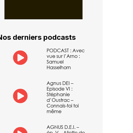
Nos derniers podcasts
PODCAST : Avec
vue sur l’Arno :
Samuel
Hasselhorn
Agnus DEI –
Episode VI :
Stéphanie
d’Oustrac –
Connais-toi toi
même
AGNUS D.E.I. –
ép. V – Aliette de