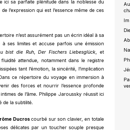
e ici sa parfaite plénitude dans la noblesse du
Au
é de l’expression qui est l’essence même de ces
ch
Im
Di
épertoire n’est assurément pas un écrin idéal à sa
Ab
e à ses limites et accuse parfois une émission
Na
u bist die Ruh
,
Der Fischers Liebesglück
, et
Ph
fluidité attendue, notamment dans le registre
sipées tant l’émotion, la sincérité, l’implication
Jé
 Dans ce répertoire du voyage en immersion à
Pa
devenir des forces et nourrir l’essence profonde
ve
intimes de l’âme. Philippe Jaroussky réussit ici
de la subtilité.
rôme Ducros
courbé sur son clavier, en totale
èses délicates par un toucher souple presque