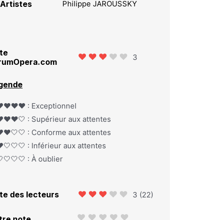
Artistes
Philippe JAROUSSKY
te
3
rumOpera.com
gende
️❤️❤️❤️ : Exceptionnel
️❤️❤️🤍 : Supérieur aux attentes
️❤️🤍🤍 : Conforme aux attentes
️🤍🤍🤍 : Inférieur aux attentes
🤍🤍🤍 : À oublier
te des lecteurs
3
(
22
)
tre note