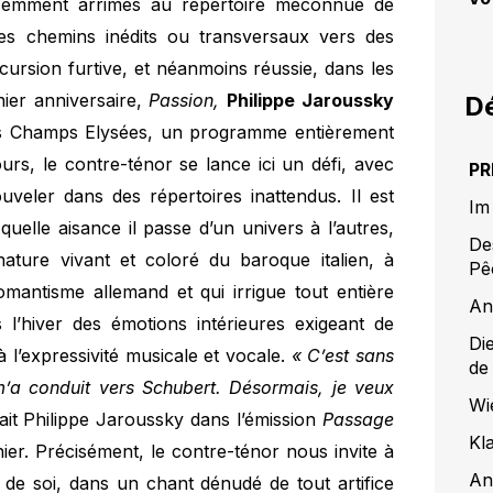
cemment arrimés au répertoire méconnue de
es chemins inédits ou transversaux vers des
cursion furtive, et néanmoins réussie, dans les
ier anniversaire,
Passion,
Philippe Jaroussky
Dé
es Champs Elysées, un programme entièrement
s, le contre-ténor se lance ici un défi, avec
PR
veler dans des répertoires inattendus. Il est
Im
uelle aisance il passe d’un univers à l’autres,
De
ature vivant et coloré du baroque italien, à
Pê
 romantisme allemand et qui irrigue tout entière
An
’hiver des émotions intérieures exigeant de
Di
e à l’expressivité musicale et vocale.
« C’est sans
de
m’a conduit vers Schubert. Désormais, je veux
Wi
ait Philippe Jaroussky dans l’émission
Passage
Kl
ier. Précisément, le contre-ténor nous invite à
An
de soi, dans un chant dénudé de tout artifice