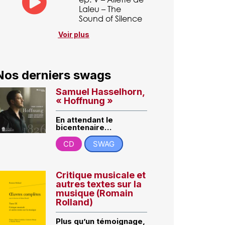
Laleu – The
Sound of Silence
Voir plus
Nos derniers swags
Samuel Hasselhorn,
« Hoffnung »
En attendant le
bicentenaire…
CD
SWAG
Critique musicale et
autres textes sur la
musique (Romain
Rolland)
Plus qu’un témoignage,