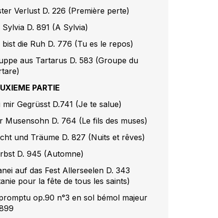
ster Verlust D. 226 (Première perte)
 Sylvia D. 891 (A Sylvia)
 bist die Ruh D. 776 (Tu es le repos)
uppe aus Tartarus D. 583 (Groupe du
rtare)
UXIEME PARTIE
i mir Gegrüsst D.741 (Je te salue)
r Musensohn D. 764 (Le fils des muses)
cht und Träume D. 827 (Nuits et rêves)
rbst D. 945 (Automne)
anei auf das Fest Allerseelen D. 343
tanie pour la fête de tous les saints)
promptu op.90 n°3 en sol bémol majeur
 899