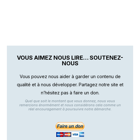
VOUS AIMEZ NOUS LIRE… SOUTENEZ-
NOUS
Vous pouvez nous aider à garder un contenu de
qualité et à nous développer. Partagez notre site et
n’hésitez pas à faire un don.
Quel que soit le montant que vous donnez, nous vous
remercions énormément et nous considérons cela comme un
réel encouragement à poursuivre notre démarche.