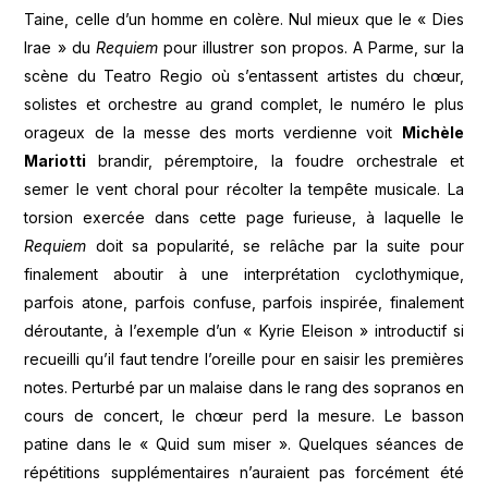
Taine, celle d’un homme en colère. Nul mieux que le « Dies
Irae » du
Requiem
pour illustrer son propos. A Parme, sur la
scène du Teatro Regio où s’entassent artistes du chœur,
solistes et orchestre au grand complet, le numéro le plus
orageux de la messe des morts verdienne voit
Michèle
Mariotti
brandir, péremptoire, la foudre orchestrale et
semer le vent choral pour récolter la tempête musicale. La
torsion exercée dans cette page furieuse, à laquelle le
Requiem
doit sa popularité, se relâche par la suite pour
finalement aboutir à une interprétation cyclothymique,
parfois atone, parfois confuse, parfois inspirée, finalement
déroutante, à l’exemple d’un « Kyrie Eleison » introductif si
recueilli qu’il faut tendre l’oreille pour en saisir les premières
notes. Perturbé par un malaise dans le rang des sopranos en
cours de concert, le chœur perd la mesure. Le basson
patine dans le « Quid sum miser ». Quelques séances de
répétitions supplémentaires n’auraient pas forcément été