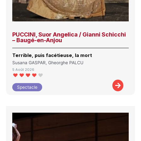
PUCCINI, Suor Angelica / Gianni Schicchi
– Baugé-en-Anjou
Terrible, puis facétieuse, la mort
Susana GASPAR, Gheorghe PALCU
5 Août 2026
Spectacle