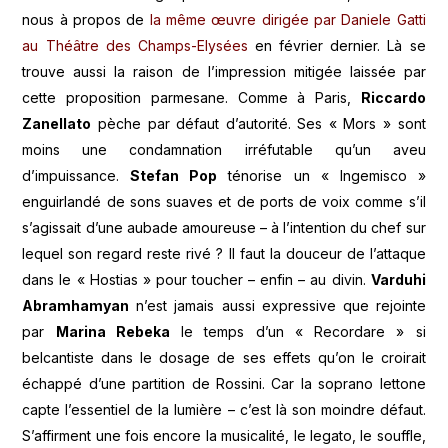
nous à propos de
la même œuvre dirigée par Daniele Gatti
au Théâtre des Champs-Elysées
en février dernier. Là se
trouve aussi la raison de l’impression mitigée laissée par
cette proposition parmesane. Comme à Paris,
Riccardo
Zanellato
pèche par défaut d’autorité. Ses « Mors » sont
moins une condamnation irréfutable qu’un aveu
d’impuissance.
Stefan Pop
ténorise un « Ingemisco »
enguirlandé de sons suaves et de ports de voix comme s’il
s’agissait d’une aubade amoureuse – à l’intention du chef sur
lequel son regard reste rivé ? Il faut la douceur de l’attaque
dans le « Hostias » pour toucher – enfin – au divin.
Varduhi
Abramhamyan
n’est jamais aussi expressive que rejointe
par
Marina Rebeka
le temps d’un « Recordare » si
belcantiste dans le dosage de ses effets qu’on le croirait
échappé d’une partition de Rossini. Car la soprano lettone
capte l’essentiel de la lumière – c’est là son moindre défaut.
S’affirment une fois encore la musicalité, le legato, le souffle,