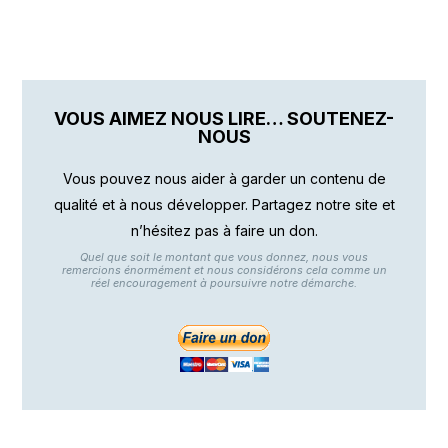
VOUS AIMEZ NOUS LIRE… SOUTENEZ-
NOUS
Vous pouvez nous aider à garder un contenu de
qualité et à nous développer. Partagez notre site et
n’hésitez pas à faire un don.
Quel que soit le montant que vous donnez, nous vous
remercions énormément et nous considérons cela comme un
réel encouragement à poursuivre notre démarche.