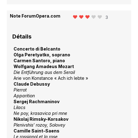
Note ForumOpera.com
3
Détails
Concerto di Belcanto
Olga Peretyatko, soprano
Carmen Santoro, piano
Wolfgang Amadeus Mozart
Die Entführung aus dem Serail
Arie von Konstance « Ach ich lebte »
Claude Debussy
Pierrot
Apparition
Sergej Rachmaninov
Lilacs
Ne poy, krasavica pri mne
Nikolaj Rimsky-Korsakov
Plenivshis’ rozoy, Solovey
Camille Saint-Saens
Le rossignol et la rose