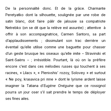
De la personnalité donc. Et de la grâce. Charmante
Peretyatko dont la silhouette, soulignée par une robe de
satin blanc, doit faire pâlir de jalousie sa compatriote
Netrebko (on se dit que la relève est assurée) ; attentive à
offrir à son accompagnatrice, Carmen Santoro, sa part
d’applaudissements ; dissimulant son trac derrière un
éventail qu’elle utilise comme une baguette pour chasser
d’un geste brusque les oiseaux qu’elle imite – Stravinski et
Saint-Saëns – ; irrésistible. Pourtant, là où on la préfère
encore c’est dans ces mélodies russes qui touchent à ses
racines, « Lilacs », « Plenivshis’ rozoy, Solovey » et surtout
« Ne poy, krasavica pri mne » dont le lyrisme ardent laisse
imaginer la Tatiana d’
Eugène Onéguine
que ce rossignol
pourra un jour oser s’il sait prendre le temps de déployer
ses fines ailes.