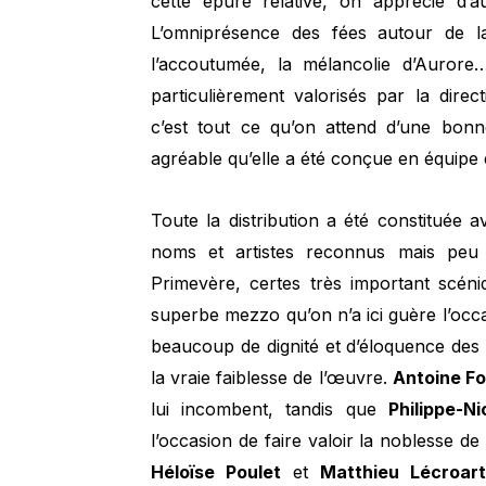
cette épure relative, on apprécie d’a
L’omniprésence des fées autour de l
l’accoutumée, la mélancolie d’Aurore…
particulièrement valorisés par la direct
c’est tout ce qu’on attend d’une bon
agréable qu’elle a été conçue en équipe e
Toute la distribution a été constituée 
noms et artistes reconnus mais peu 
Primevère, certes très important scén
superbe mezzo qu’on n’a ici guère l’occa
beaucoup de dignité et d’éloquence des tex
la vraie faiblesse de l’œuvre.
Antoine Fo
lui incombent, tandis que
Philippe-N
l’occasion de faire valoir la noblesse d
Héloïse Poulet
et
Matthieu Lécroar