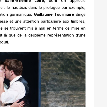
 Saint-Etienne Loire
, dont on apprécie
itée : le hautbois dans le prologue par exemple,
ration germanique.
Guillaume Tourniaire
dirige
se et une attention particulière aux timbres,
 ne se trouvent mis à mal en terme de mise en
git là que de la deuxième représentation d’une
bouti.