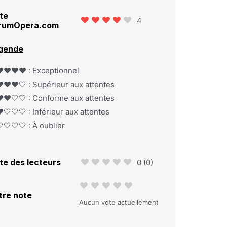
te
4
rumOpera.com
gende
️❤️❤️❤️ : Exceptionnel
️❤️❤️🤍 : Supérieur aux attentes
️❤️🤍🤍 : Conforme aux attentes
️🤍🤍🤍 : Inférieur aux attentes
🤍🤍🤍 : À oublier
te des lecteurs
0
(
0
)
tre note
Aucun vote actuellement