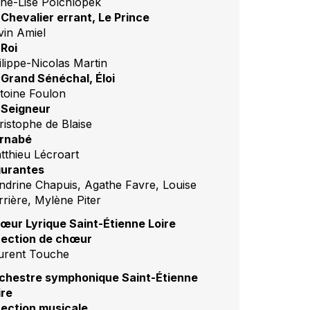
ne-Lise Polchlopek
 Chevalier errant, Le Prince
vin Amiel
 Roi
ilippe-Nicolas Martin
 Grand Sénéchal, Éloi
toine Foulon
 Seigneur
ristophe de Blaise
rnabé
tthieu Lécroart
gurantes
ndrine Chapuis, Agathe Favre, Louise
rrière, Mylène Piter
œur Lyrique Saint-Étienne Loire
rection de chœur
urent Touche
chestre symphonique Saint-Étienne
ire
rection musicale