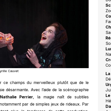
Sc
Zo
Co
Fa
Ch
Sa
Ré
So
Lu
Na
Cr
Co
rille Cauvet
La
Dé
er ce champs du merveilleux plutôt que de le
Ur
sie désarmante. Avec l’aide de la scénographie
Ju
Le
Nathalie Perrier
, la magie naît de subtiles
Hé
, notamment par de simples jeux de rideaux. Par
Da