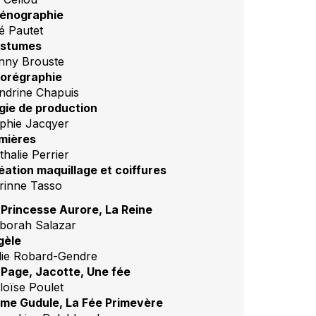
énographie
é Pautet
stumes
nny Brouste
orégraphie
ndrine Chapuis
gie de production
phie Jacqyer
mières
thalie Perrier
éation maquillage et coiffures
rinne Tasso
 Princesse Aurore, La Reine
borah Salazar
gèle
lie Robard-Gendre
 Page, Jacotte, Une fée
loïse Poulet
me Gudule, La Fée Primevère