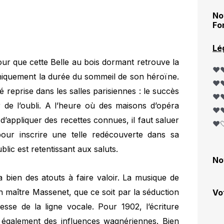
No
Fo
Lé
pour que cette Belle au bois dormant retrouve la
❤️❤
oniquement la durée du sommeil de son héroïne.
❤️❤
 reprise dans les salles parisiennes : le succès
❤️❤
r de l’oubli. A l’heure où des maisons d’opéra
❤️❤
’appliquer des recettes connues, il faut saluer
❤️
pour inscrire une telle redécouverte dans sa
lic est retentissant aux saluts.
No
 a bien des atouts à faire valoir. La musique de
 maître Massenet, que ce soit par la séduction
Vo
sse de la ligne vocale. Pour 1902, l’écriture
également des influences wagnériennes. Bien