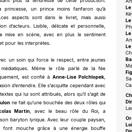
utant plus la tendresse de cette production.
An
Le
a princesse, un prince moins fanfaron qu’à
Ké
ces aspects sont dans le livret, mais aussi
Le
ion d’acteurs. Lisible, délicate et personnelle,
Ph
Le
ne mise en scène, avec en plus le sentiment
An
t pour les interprètes.
Le
Ch
Ba
avec un soin qui force le respect, entre jeunes
Ma
médiatiques. Même le rôle parlé de la fée
Fi
iquement, est confié à
Anne-Lise Polchlopek
,
Sa
Ca
sion d’entendre. Elle s’acquitte cependant avec
tes qui lui sont attribués, alors qu’il s’agit de
Ch
Di
ulon
ne fait qu’une bouchée des deux rôles qui
La
icolas Martin
, avec le beau rôle du Roi, a
Or
e son baryton lyrique. Avec leur couple paysan,
Lo
t
font mouche grâce à une énergie bouffe
Di