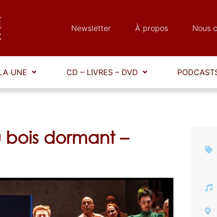
Newsletter
À propos
Nous c
LA UNE
CD – LIVRES – DVD
PODCASTS
u bois dormant –