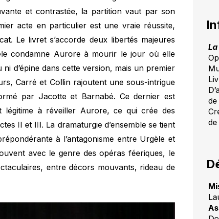
vante et contrastée, la partition vaut par son
In
ier acte en particulier est une vraie réussite,
t. Le livret s’accorde deux libertés majeures
La
èle condamne Aurore à mourir le jour où elle
Op
u ni d’épine dans cette version, mais un premier
Mu
Liv
eurs, Carré et Collin rajoutent une sous-intrigue
D’
rmé par Jacotte et Barnabé. Ce dernier est
de
 légitime à réveiller Aurore, ce qui crée des
Cr
de
tes II et III. La dramaturgie d’ensemble se tient
 prépondérante à l’antagonisme entre Urgèle et
souvent avec le genre des opéras féeriques, le
Dé
pectaculaires, entre décors mouvants, rideau de
Mi
La
As
Do