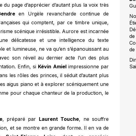
ôle du page d’apprécier d’autant plus la voix très
Gu
Gendre
en Urgèle revancharde continue de
No
rançaises qui comptent, par ce timbre unique,
Ét
Dé
harisme scénique irrésistible. Aurore est incarnée
de
une délicatesse et une intelligence du texte
Co
e et lumineuse, ne va qu’en s’épanouissant au
de
 avec son réveil au dernier acte l’un des plus
Di
Sa
ation. Enfin, si
Kévin Amiel
impressionne par
 les rôles des princes, il séduit d’autant plus
des aigus piano et à explorer scéniquement une
omme pour chaque chanteur de la production, le
e
, préparé par
Laurent Touche
, ne souffre
sion, et se montre en grande forme. Il en va de