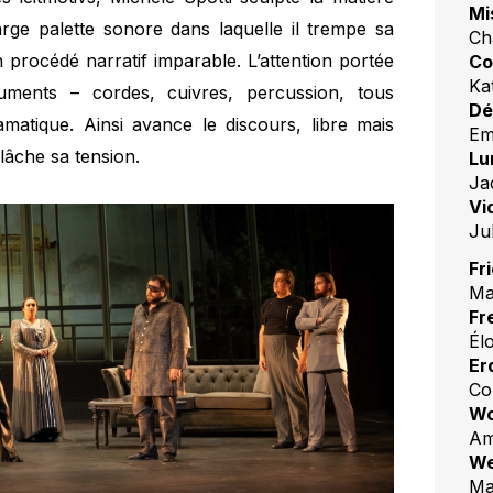
Mi
arge palette sonore dans laquelle il trempe sa
Ch
procédé narratif imparable. L’attention portée
Co
Ka
uments – cordes, cuivres, percussion, tous
Dé
dramatique. Ainsi avance le discours, libre mais
Em
lâche sa tension.
Lu
Ja
Vi
Ju
Fr
Ma
Fr
Él
Er
Co
Wo
Am
We
Ma