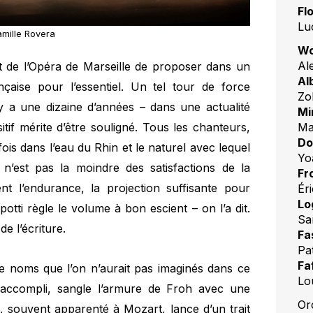
Fl
Lu
mille Rovera
Wo
Al
rt de l’Opéra de Marseille de proposer dans un
Al
çaise pour l’essentiel. Un tel tour de force
Zo
 y a une dizaine d’années – dans une actualité
Mi
Ma
itif mérite d’être souligné. Tous les chanteurs,
Do
is dans l’eau du Rhin et le naturel avec lequel
Yo
 n’est pas la moindre des satisfactions de la
Fr
t l’endurance, la projection suffisante pour
Ér
Lo
tti règle le volume à bon escient – on l’a dit.
Sa
de l’écriture.
Fa
Pat
Fa
de noms que l’on n’aurait pas imaginés dans ce
Lo
 accompli, sangle l’armure de Froh avec une
Or
, souvent apparenté à Mozart, lance d’un trait