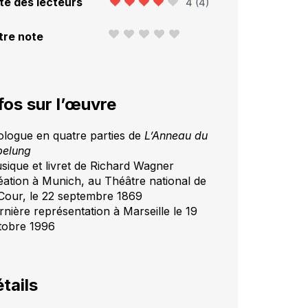
te des lecteurs
4
(
4
)
tre note
fos sur l’œuvre
ologue en quatre parties de
L’Anneau du
belung
sique et livret de Richard Wagner
éation à Munich, au Théâtre national de
 Cour, le 22 septembre 1869
rnière représentation à Marseille le 19
tobre 1996
tails