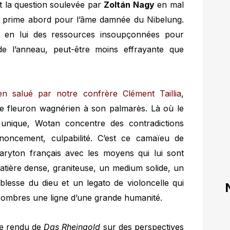
st la question soulevée par
Zolt
án Nagy
en mal
de prime abord pour l’âme damnée du Nibelung.
e en lui des ressources insoupçonnées pour
 de l’anneau, peut-être moins effrayante que
 salué par notre confrère Clément Taillia
,
 fleuron wagnérien à son palmarès. Là où le
unique, Wotan concentre des contradictions
noncement, culpabilité. C’est ce camaïeu de
aryton français avec les moyens qui lui sont
tière dense, graniteuse, un medium solide, un
faiblesse du dieu et un legato de violoncelle qui
 sombres une ligne d’une grande humanité.
te rendu de
Das Rheingold
sur des perspectives