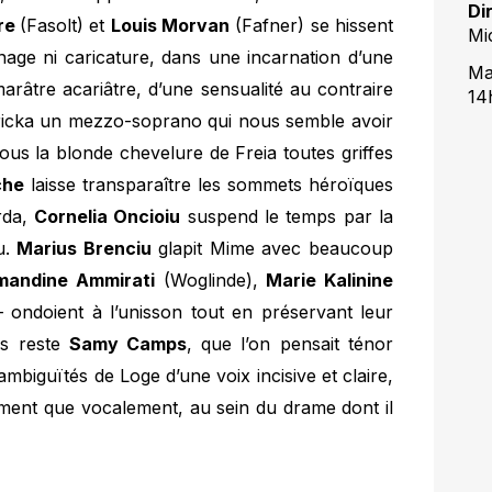
Di
ire
(Fasolt) et
Louis Morvan
(Fafner) se hissent
Mi
age ni caricature, dans une incarnation d’une
Ma
arâtre acariâtre, d’une sensualité au contraire
14
ricka un mezzo-soprano qui nous semble avoir
us la blonde chevelure de Freia toutes griffes
che
laisse transparaître les sommets héroïques
Erda,
Cornelia Oncioiu
suspend le temps par la
u.
Marius Brenciu
glapit Mime avec beaucoup
mandine Ammirati
(Woglinde),
Marie Kalinine
 – ondoient à l’unisson tout en préservant leur
us reste
Samy Camps
, que l’on pensait ténor
ambiguïtés de Loge d’une voix incisive et claire,
ement que vocalement, au sein du drame dont il