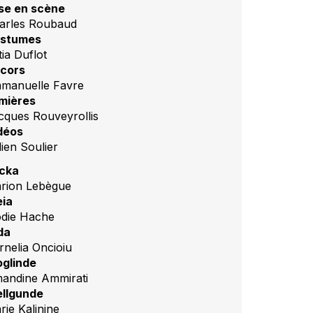
se en scène
arles Roubaud
stumes
tia Duflot
cors
manuelle Favre
mières
cques Rouveyrollis
déos
lien Soulier
icka
rion Lebègue
eia
odie Hache
da
rnelia Oncioiu
glinde
andine Ammirati
llgunde
rie Kalinine