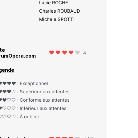
Lucie ROCHE
Charles ROUBAUD
Michele SPOTTI
te
4
rumOpera.com
gende
️❤️❤️❤️ : Exceptionnel
️❤️❤️🤍 : Supérieur aux attentes
️❤️🤍🤍 : Conforme aux attentes
️🤍🤍🤍 : Inférieur aux attentes
🤍🤍🤍 : À oublier