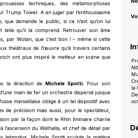
No
 prouesses techniques, des métamorphoses
eur Trump Tower. A en juger par l’enthousiasme
Vo
on, que demande le public, si ce n’est qu’on lui
e et telle qu’il la comprend. Retrouver son âme
ns, par Wotan, que c’est bon ! – même si cette
In
eux théâtraux de l’œuvre qu’à travers certains
erich ont plus inspiré le metteur en scène que
Pr
Ni
Mu
Cr
ns la direction de
Michele Spotti
. Pour son
la
d’une main de fer un orchestre dispersé jusque
De
fosse marseillaise oblige à un tel dispositif avec
oc
es de précision mais aussi, pour le spectateur,
sion par la façon dont le Rhin liminaire charrie
Dé
à l’ascension du Walhalla, et chef de détail par
s leitmotivs, Michele Spotti sculpte la matière