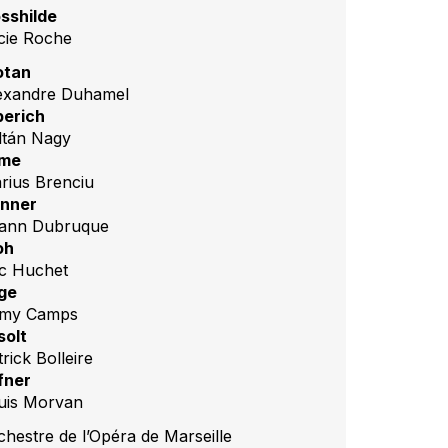
osshilde
cie Roche
tan
exandre Duhamel
berich
ltán Nagy
me
rius Brenciu
nner
ann Dubruque
oh
ic Huchet
ge
my Camps
solt
rick Bolleire
fner
uis Morvan
chestre de l’Opéra de Marseille