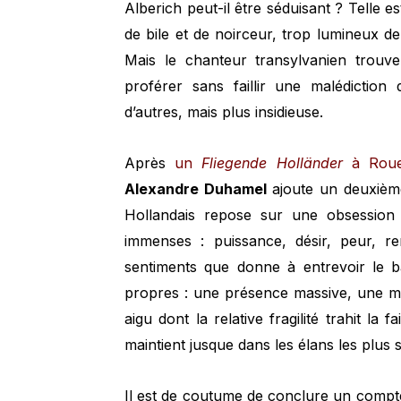
Alberich peut-il être séduisant ? Telle e
de bile et de noirceur, trop lumineux 
Mais le chanteur transylvanien trouv
proférer sans faillir une malédiction
d’autres, mais plus insidieuse.
Après
un
Fliegende Holländer
à Rouen
Alexandre Duhamel
ajoute un deuxième
Hollandais repose sur une obsession 
immenses : puissance, désir, peur, re
sentiments que donne à entrevoir le b
propres : une présence massive, une ma
aigu dont la relative fragilité trahit la 
maintient jusque dans les élans les plus
Il est de coutume de conclure un comp