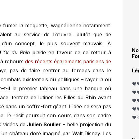
 de fumer la moquette, wagnérienne notamment.
talent au service de l’œuvre, plutôt que de
e d’un concept, le plus souvent mauvais. A
No
L’Or du Rhin
plaide en faveur de ce retour à
Fo
– à rebours
des récents égarements parisiens de
ye pas de faire rentrer au forceps dans le
Lé
combats existentiels ou politiques – rayer la ou
❤️❤
ace-t-il le premier tableau dans une banque où
❤️❤
ace, tentera de lutiner les Filles du Rhin avant
❤️❤
é dans un coffre-fort géant. L’idée ne sera pas
❤️❤
e, le récit poursuit son cours dans son cadre
❤️
des vidéos de
Julien Soulier
– belle projection du
d’un château doré imaginé par Walt Disney. Les