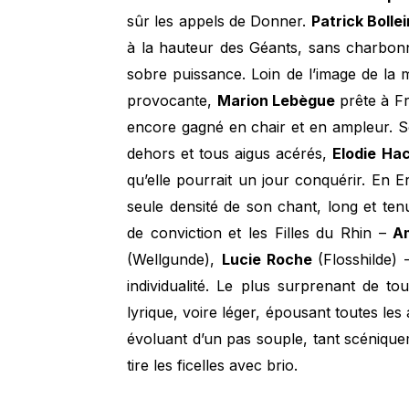
sûr les appels de Donner.
Patrick Bolle
à la hauteur des Géants, sans charbonn
sobre puissance. Loin de l’image de la m
provocante,
Marion Lebègue
prête à F
encore gagné en chair et en ampleur. So
dehors et tous aigus acérés,
Elodie Ha
qu’elle pourrait un jour conquérir. En 
seule densité de son chant, long et ten
de conviction et les Filles du Rhin –
A
(Wellgunde),
Lucie Roche
(Flosshilde)
individualité. Le plus surprenant de to
lyrique, voire léger, épousant toutes les 
évoluant d’un pas souple, tant scéniqu
tire les ficelles avec brio.