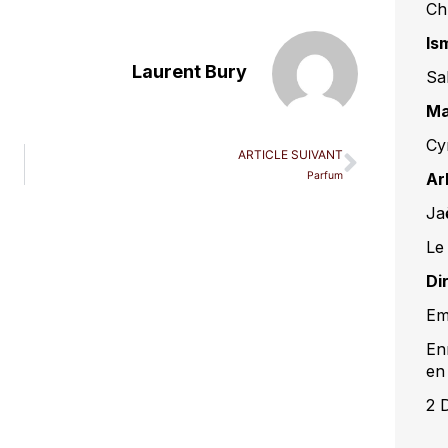
Ch
Is
Laurent Bury
Sa
Ma
Cy
ARTICLE SUIVANT
Parfum
Ar
Ja
Le
Di
Em
En
en
2 