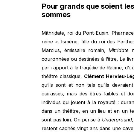
Pour grands que soient les 
sommes
Mithridate, roi du Pont-Euxin. Pharnace
reine ». Ismène, fille du roi des Part
Marcius, émissaire romain,
Mitridate
n
couronnées ou destinées à l’être. Le li
par rapport à la tragédie de Racine, d’
théâtre classique,
Clément Hervieu-Lé
qu’ils sont et non tels qu’ils devrai
cuirasses, mais des êtres faibles et 
individus qui jouent à la royauté : dur
dans un théâtre, en un lieu et en un t
sont pas loin. On pense à
Underground
restent cachés vingt ans dans une cav