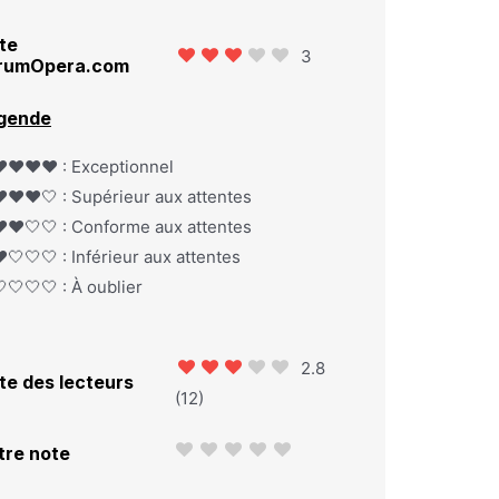
te
3
rumOpera.com
gende
️❤️❤️❤️ : Exceptionnel
️❤️❤️🤍 : Supérieur aux attentes
️❤️🤍🤍 : Conforme aux attentes
️🤍🤍🤍 : Inférieur aux attentes
🤍🤍🤍 : À oublier
2.8
te des lecteurs
(
12
)
tre note