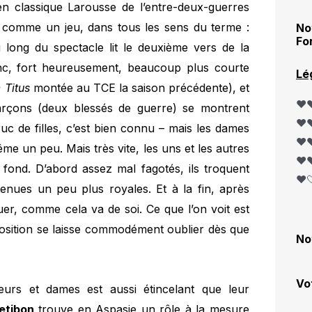
n classique Larousse de l’entre-deux-guerres
e comme un jeu, dans tous les sens du terme :
No
Fo
 long du spectacle lit le deuxième vers de la
donc, fort heureusement, beaucoup plus courte
Lé
 Titus
montée au TCE la saison précédente), et
❤️❤
rçons (deux blessés de guerre) se montrent
❤️❤
truc de filles, c’est bien connu – mais les dames
❤️❤
me un peu. Mais très vite, les uns et les autres
❤️❤
 fond. D’abord assez mal fagotés, ils troquent
❤️
tenues un peu plus royales. Et à la fin, après
uer, comme cela va de soi. Ce que l’on voit est
sposition se laisse commodément oublier dès que
No
Vo
urs et dames est aussi étincelant que leur
Petibon
trouve en Aspasie un rôle à la mesure