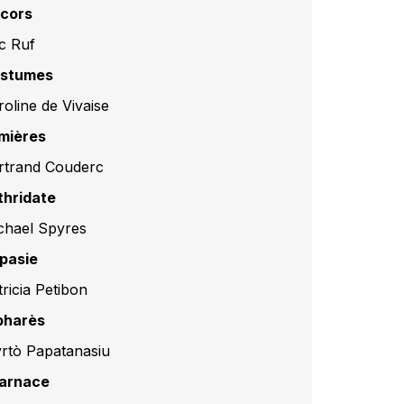
cors
ic Ruf
stumes
roline de Vivaise
mières
rtrand Couderc
thridate
chael Spyres
pasie
tricia Petibon
pharès
rtò Papatanasiu
arnace