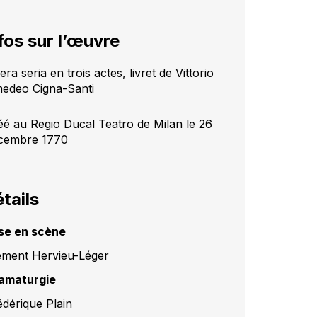
fos sur l’œuvre
ra seria en trois actes, livret de Vittorio
edeo Cigna-Santi
éé au Regio Ducal Teatro de Milan le 26
cembre 1770
tails
se en scène
ément Hervieu-Léger
amaturgie
édérique Plain