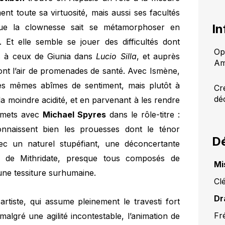
nt toute sa virtuosité, mais aussi ses facultés
In
que la clownesse sait se métamorphoser en
 Et elle semble se jouer des difficultés dont
Ope
s à ceux de Giunia dans
Lucio Silla
, et auprès
Am
ont l’air de promenades de santé. Avec Ismène,
es mêmes abîmes de sentiment, mais plutôt à
Cr
dé
la moindre acidité, et en parvenant à les rendre
ommets avec
Michael Spyres
dans le rôle-titre :
onnaissent bien les prouesses dont le ténor
Dé
ec un naturel stupéfiant, une déconcertante
irs de Mithridate, presque tous composés de
Mi
’une tessiture surhumaine.
Cl
Dr
artiste, qui assume pleinement le travesti fort
Fr
 malgré une agilité incontestable, l’animation de