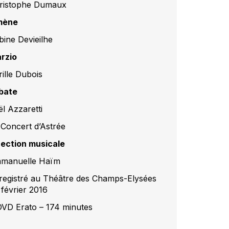
ristophe Dumaux
mène
bine Devieilhe
rzio
rille Dubois
bate
ël Azzaretti
 Concert d’Astrée
rection musicale
manuelle Haïm
registré au Théâtre des Champs-Elysées
 février 2016
DVD Erato – 174 minutes