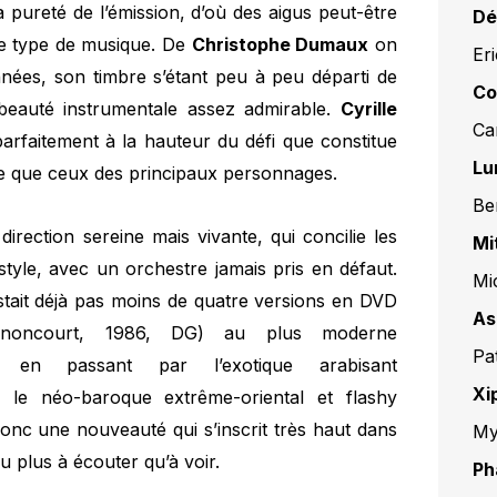
 pureté de l’émission, d’où des aigus peut-être
Dé
ce type de musique. De
Christophe Dumaux
on
Er
années, son timbre s’étant peu à peu départi de
Co
 beauté instrumentale assez admirable.
Cyrille
Ca
rfaitement à la hauteur du défi que constitue
Lu
ble que ceux des principaux personnages.
Be
direction sereine mais vivante, qui concilie les
Mi
style, avec un orchestre jamais pris en défaut.
Mi
stait déjà pas moins de quatre versions en DVD
As
arnoncourt, 1986, DG) au plus moderne
Pa
, en passant par l’exotique arabisant
Xi
u le néo-baroque extrême-oriental et flashy
donc une nouveauté qui s’inscrit très haut dans
My
u plus à écouter qu’à voir.
Ph