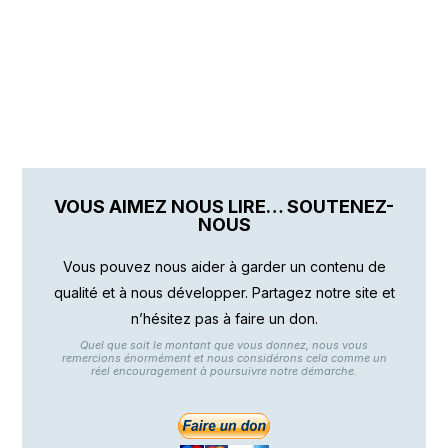
VOUS AIMEZ NOUS LIRE… SOUTENEZ-
NOUS
Vous pouvez nous aider à garder un contenu de
qualité et à nous développer. Partagez notre site et
n’hésitez pas à faire un don.
Quel que soit le montant que vous donnez, nous vous
remercions énormément et nous considérons cela comme un
réel encouragement à poursuivre notre démarche.