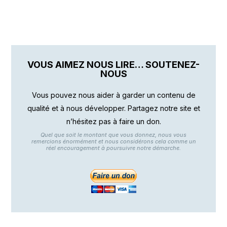
VOUS AIMEZ NOUS LIRE… SOUTENEZ-
NOUS
Vous pouvez nous aider à garder un contenu de
qualité et à nous développer. Partagez notre site et
n’hésitez pas à faire un don.
Quel que soit le montant que vous donnez, nous vous
remercions énormément et nous considérons cela comme un
réel encouragement à poursuivre notre démarche.