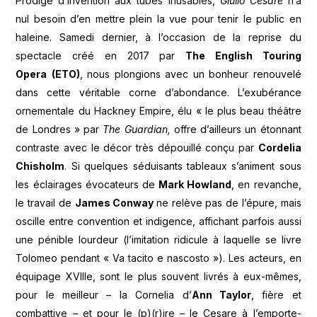
Prodige d’invention aux tubes inusables,
Giulio Cesare
n’a
nul besoin d’en mettre plein la vue pour tenir le public en
haleine. Samedi dernier, à l’occasion de la reprise du
spectacle créé en 2017 par
The English Touring
Opera
(ETO)
, nous plongions avec un bonheur renouvelé
dans cette véritable corne d’abondance. L’exubérance
ornementale du Hackney Empire, élu « le plus beau théâtre
de Londres » par
The Guardian,
offre d’ailleurs un étonnant
contraste avec le décor très dépouillé conçu par
Cordelia
Chisholm
. Si quelques séduisants tableaux s’animent sous
les éclairages évocateurs de
Mark Howland
, en revanche,
le travail de
James Conway
ne relève pas de l’épure, mais
oscille entre convention et indigence, affichant parfois aussi
une pénible lourdeur (l’imitation ridicule à laquelle se livre
Tolomeo pendant « Va tacito e nascosto »). Les acteurs, en
équipage XVIIIe, sont le plus souvent livrés à eux-mêmes,
pour le meilleur – la Cornelia d’
Ann Taylor
, fière et
combattive – et pour le (p)(r)ire – le Cesare à l’emporte-