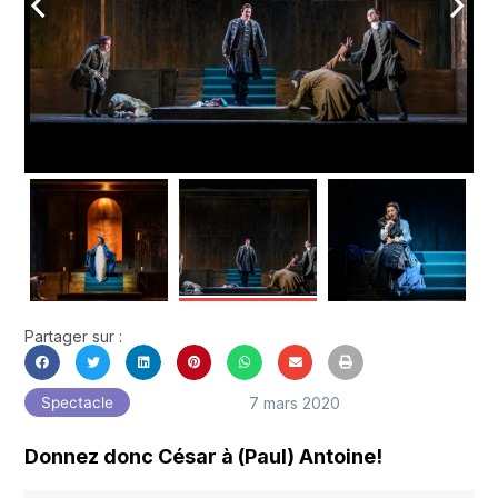
arrow_back_ios
arrow_forward_ios
Partager sur :
7 mars 2020
Spectacle
Donnez donc César à (Paul) Antoine!