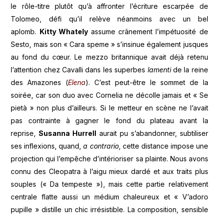
le rôle-titre plutôt qu’à affronter l’écriture escarpée de
Tolomeo, défi qu’il relève néanmoins avec un bel
aplomb.
Kitty Whately
assume crânement l’impétuosité de
Sesto, mais son « Cara speme » s’insinue également jusques
au fond du cœur. Le mezzo britannique avait déjà retenu
l’attention chez Cavalli dans les superbes
lamenti
de la reine
des Amazones (
Elena
). C’est peut-être le sommet de la
soirée, car son duo avec Cornelia ne décolle jamais et « Se
pietà » non plus d’ailleurs. Si le metteur en scène ne l’avait
pas contrainte à gagner le fond du plateau avant la
reprise,
Susanna Hurrell
aurait pu s’abandonner, subtiliser
ses inflexions, quand,
a contrario
, cette distance impose une
projection qui l’empêche d’intérioriser sa plainte. Nous avons
connu des Cleopatra à l’aigu mieux dardé et aux traits plus
souples (« Da tempeste »), mais cette partie relativement
centrale flatte aussi un médium chaleureux et « V’adoro
pupille » distille un chic irrésistible. La composition, sensible