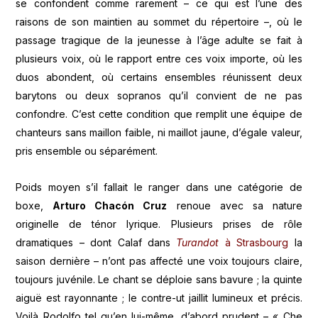
se confondent comme rarement – ce qui est l’une des
raisons de son maintien au sommet du répertoire –, où le
passage tragique de la jeunesse à l’âge adulte se fait à
plusieurs voix, où le rapport entre ces voix importe, où les
duos abondent, où certains ensembles réunissent deux
barytons ou deux sopranos qu’il convient de ne pas
confondre. C’est cette condition que remplit une équipe de
chanteurs sans maillon faible, ni maillot jaune, d’égale valeur,
pris ensemble ou séparément.
Poids moyen s’il fallait le ranger dans une catégorie de
boxe,
Arturo Chacón Cruz
renoue avec sa nature
originelle de ténor lyrique. Plusieurs prises de rôle
dramatiques – dont Calaf dans
Turandot
à Strasbourg
la
saison dernière – n’ont pas affecté une voix toujours claire,
toujours juvénile. Le chant se déploie sans bavure ; la quinte
aiguë est rayonnante ; le contre-ut jaillit lumineux et précis.
Voilà Rodolfo tel qu’en lui-même, d’abord prudent – « Che