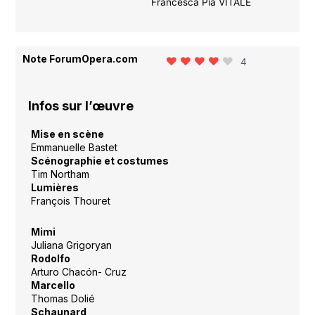
Francesca Pia VITALE
Note ForumOpera.com
4
Infos sur l’œuvre
Mise en scène
Emmanuelle Bastet
Scénographie et costumes
Tim Northam
Lumières
François Thouret
Mimi
Juliana Grigoryan
Rodolfo
Arturo Chacón- Cruz
Marcello
Thomas Dolié
Schaunard