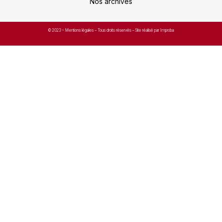
Nos archives
© 2023 –
Mentions légales
– Tous droits réservés – Site réalisé par Improba