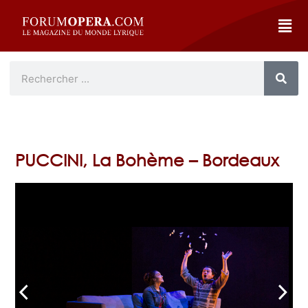
PUCCINI, La Bohème – Bordeaux
arrow_back_ios
arrow_forward_ios