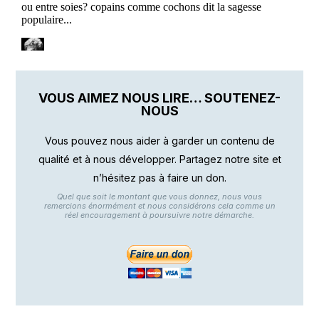
VOUS AIMEZ NOUS LIRE… SOUTENEZ-
NOUS
Vous pouvez nous aider à garder un contenu de
qualité et à nous développer. Partagez notre site et
n’hésitez pas à faire un don.
Quel que soit le montant que vous donnez, nous vous
remercions énormément et nous considérons cela comme un
réel encouragement à poursuivre notre démarche.