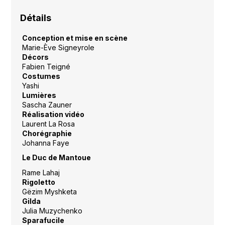
Détails
Conception et mise en scène
Marie-Ève Signeyrole
Décors
Fabien Teigné
Costumes
Yashi
Lumières
Sascha Zauner
Réalisation vidéo
Laurent La Rosa
Chorégraphie
Johanna Faye
Le Duc de Mantoue
Rame Lahaj
Rigoletto
Gëzim Myshketa
Gilda
Julia Muzychenko
Sparafucile