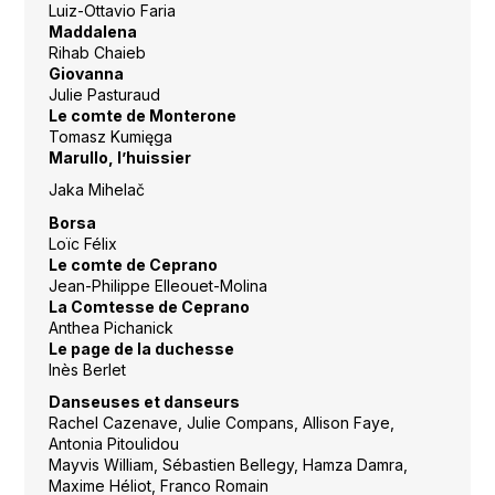
Luiz-Ottavio Faria
Maddalena
Rihab Chaieb
Giovanna
Julie Pasturaud
Le comte de Monterone
Tomasz Kumięga
Marullo, l’huissier
Jaka Mihelač
Borsa
Loïc Félix
Le comte de Ceprano
Jean-Philippe Elleouet-Molina
La Comtesse de Ceprano
Anthea Pichanick
Le page de la duchesse
Inès Berlet
Danseuses et danseurs
Rachel Cazenave, Julie Compans, Allison Faye,
Antonia Pitoulidou
Mayvis William, Sébastien Bellegy, Hamza Damra,
Maxime Héliot, Franco Romain