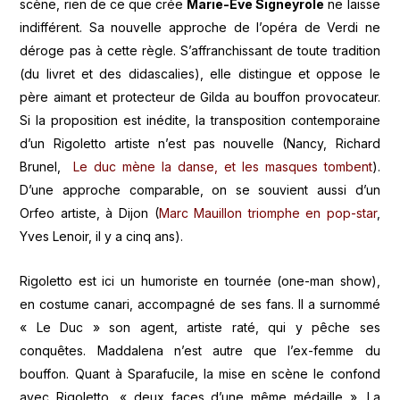
scène, rien de ce que crée
Marie-Eve Signeyrole
ne laisse
indifférent. Sa nouvelle approche de l’opéra de Verdi ne
déroge pas à cette règle. S’affranchissant de toute tradition
(du livret et des didascalies), elle distingue et oppose le
père aimant et protecteur de Gilda au bouffon provocateur.
Si la proposition est inédite, la transposition contemporaine
d’un Rigoletto artiste n’est pas nouvelle (Nancy, Richard
Brunel,
Le duc mène la danse, et les masques tombent
).
D’une approche comparable, on se souvient aussi d’un
Orfeo artiste, à Dijon (
Marc Mauillon triomphe en pop-star
,
Yves Lenoir, il y a cinq ans).
Rigoletto est ici un humoriste en tournée (one-man show),
en costume canari, accompagné de ses fans. Il a surnommé
« Le Duc » son agent, artiste raté, qui y pêche ses
conquêtes. Maddalena n’est autre que l’ex-femme du
bouffon. Quant à Sparafucile, la mise en scène le confond
avec Rigoletto, « deux faces d’une même médaille ». La