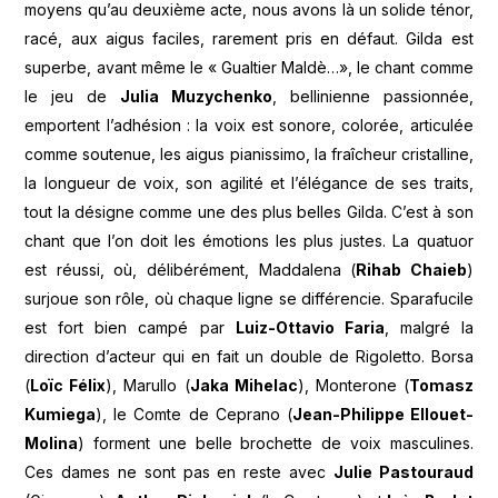
moyens qu’au deuxième acte, nous avons là un solide ténor,
racé, aux aigus faciles, rarement pris en défaut. Gilda est
superbe, avant même le « Gualtier Maldè…», le chant comme
le jeu de
Julia Muzychenko
, bellinienne passionnée,
emportent l’adhésion : la voix est sonore, colorée, articulée
comme soutenue, les aigus pianissimo, la fraîcheur cristalline,
la longueur de voix, son agilité et l’élégance de ses traits,
tout la désigne comme une des plus belles Gilda. C’est à son
chant que l’on doit les émotions les plus justes. La quatuor
est réussi, où, délibérément, Maddalena (
Rihab Chaieb
)
surjoue son rôle, où chaque ligne se différencie. Sparafucile
est fort bien campé par
Luiz-Ottavio Faria
, malgré la
direction d’acteur qui en fait un double de Rigoletto. Borsa
(
Loïc Félix
), Marullo (
Jaka Mihelac
), Monterone (
Tomasz
Kumiega
), le Comte de Ceprano (
Jean-Philippe Ellouet-
Molina
) forment une belle brochette de voix masculines.
Ces dames ne sont pas en reste avec
Julie Pastouraud