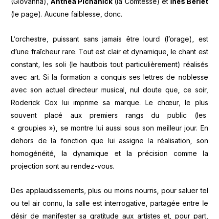
(Giovanna),
Anthea Pichanick
(la Comtesse) et
Inès Berlet
(le page). Aucune faiblesse, donc.
L’orchestre, puissant sans jamais être lourd (l’orage), est
d’une fraîcheur rare. Tout est clair et dynamique, le chant est
constant, les soli (le hautbois tout particulièrement) réalisés
avec art. Si la formation a conquis ses lettres de noblesse
avec son actuel directeur musical, nul doute que, ce soir,
Roderick Cox lui imprime sa marque. Le chœur, le plus
souvent placé aux premiers rangs du public (les
« groupies »), se montre lui aussi sous son meilleur jour. En
dehors de la fonction que lui assigne la réalisation, son
homogénéité, la dynamique et la précision comme la
projection sont au rendez-vous.
Des applaudissements, plus ou moins nourris, pour saluer tel
ou tel air connu, la salle est interrogative, partagée entre le
désir de manifester sa gratitude aux artistes et, pour part,