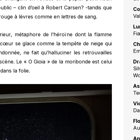
public – clin d’oeil à Robert Carsen? -tandis que
Co
Va
u rouge à lèvres comme en lettres de sang.
Lu
Fi
térieur, métaphore de l’héroïne dont la flamme
e cœur se glace comme la tempête de neige qui
Ch
Em
ndonnée, ne fait qu’halluciner les retrouvailles
Dr
 scène. Le « O Gioia » de la moribonde est celui
Si
ans la folie.
Wo
As
Te
Vi
Da
Fl
Au
An