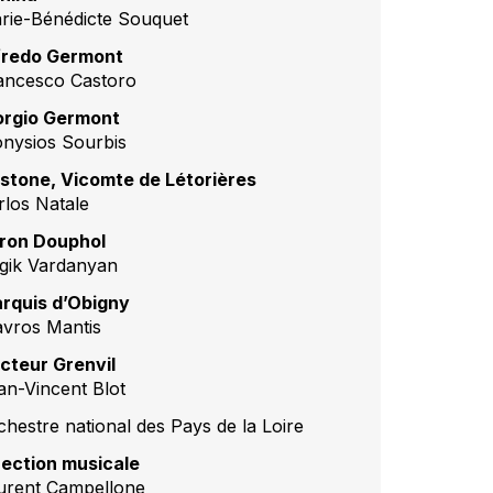
rie-Bénédicte Souquet
fredo Germont
ancesco Castoro
orgio Germont
onysios Sourbis
stone, Vicomte de Létorières
rlos Natale
ron Douphol
gik Vardanyan
rquis d’Obigny
avros Mantis
cteur Grenvil
an-Vincent Blot
chestre national des Pays de la Loire
rection musica
le
urent Campellone