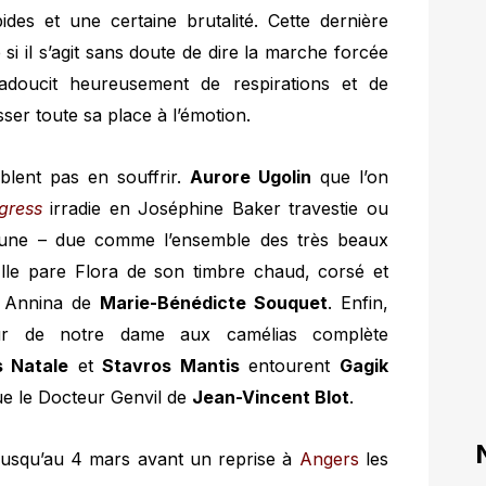
es et une certaine brutalité. Cette dernière
 il s’agit sans doute de dire la marche forcée
s’adoucit heureusement de respirations et de
er toute sa place à l’émotion.
blent pas en souffrir.
Aurore Ugolin
que l’on
gress
irradie en Joséphine Baker travestie ou
une – due comme l’ensemble des très beaux
Elle pare Flora de son timbre chaud, corsé et
e Annina de
Marie-Bénédicte Souquet
. Enfin,
our de notre dame aux camélias complète
s Natale
et
Stavros Mantis
entourent
Gagik
ue le Docteur Genvil de
Jean-Vincent Blot
.
usqu’au 4 mars avant un reprise à
Angers
les