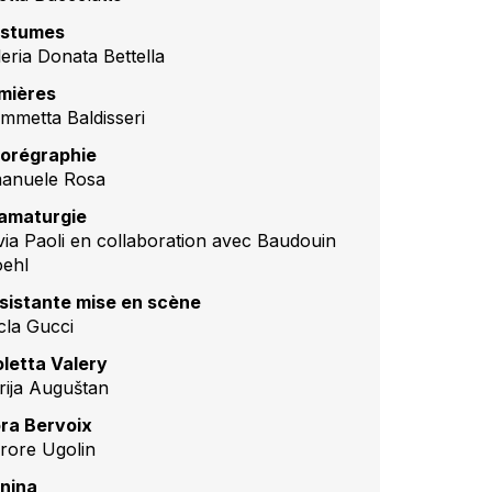
stumes
leria Donata Bettella
mières
ammetta Baldisseri
orégraphie
anuele Rosa
amaturgie
lvia Paoli en collaboration avec Baudouin
ehl
sistante mise en scène
cla Gucci
oletta Valery
rija Auguštan
ora Bervoix
rore Ugolin
nina