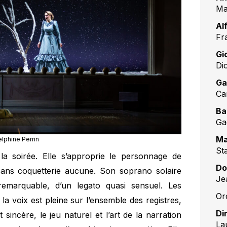
Ma
Al
Fr
Gi
Di
Ga
Ca
Ba
Ga
Ma
lphine Perrin
St
la soirée. Elle s’approprie le personnage de
Do
sans coquetterie aucune. Son soprano solaire
Je
 remarquable, d’un legato quasi sensuel. Les
Or
 la voix est pleine sur l’ensemble des registres,
Di
t sincère, le jeu naturel et l’art de la narration
La