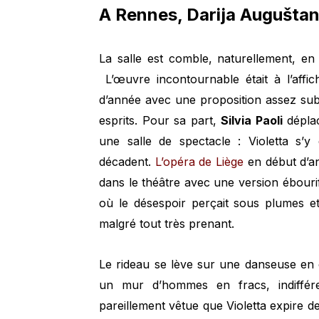
A Rennes, Darija Auguštan
La salle est comble, naturellement, e
L’œuvre incontournable était à l’affic
d’année avec une proposition assez sub
esprits. Pour sa part,
Silvia Paoli
déplac
une salle de spectacle : Violetta s’y
décadent.
L’opéra de Liège
en début d’an
dans le théâtre avec une version ébourif
où le désespoir perçait sous plumes et p
malgré tout très prenant.
Le rideau se lève sur une danseuse en c
un mur d’hommes en fracs, indiffére
pareillement vêtue que Violetta expire d