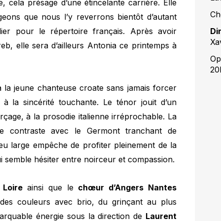
 cela présage d’une étincelante carrière. Elle
Ch
ageons que nous l’y reverrons bientôt d’autant
Di
lier pour le répertoire français. Après avoir
Xa
eb, elle sera d’ailleurs Antonia ce printemps à
Op
20
 la jeune chanteuse croate sans jamais forcer
 à la sincérité touchante. Le ténor jouit d’un
çage, à la prosodie italienne irréprochable. La
tile contraste avec le Germont tranchant de
peu large empêche de profiter pleinement de la
ui semble hésiter entre noirceur et compassion.
 Loire
ainsi que le
chœur d’Angers Nantes
t des couleurs avec brio, du grinçant au plus
arquable énergie sous la direction de
Laurent