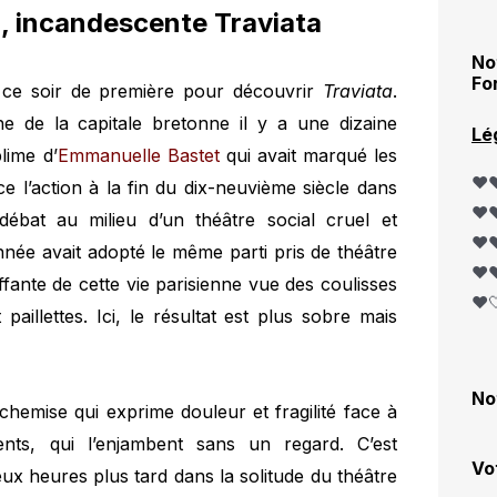
, incandescente Traviata
No
Fo
n ce soir de première pour découvrir
Traviata
.
he de la capitale bretonne il y a une dizaine
Lé
lime d’
Emmanuelle Bastet
qui avait marqué les
❤️❤
e l’action à la fin du dix-neuvième siècle dans
❤️❤
 débat au milieu d’un théâtre social cruel et
❤️❤
née avait adopté le même parti pris de théâtre
❤️❤
fante de cette vie parisienne vue des coulisses
❤️
aillettes. Ici, le résultat est plus sobre mais
No
hemise qui exprime douleur et fragilité face à
nts, qui l’enjambent sans un regard. C’est
Vo
eux heures plus tard dans la solitude du théâtre