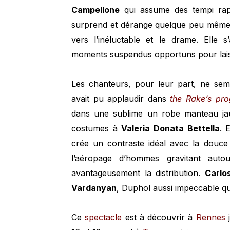
Campellone
qui assume des tempi rapid
surprend et dérange quelque peu même si
vers l’inéluctable et le drame. Elle 
moments suspendus opportuns pour laiss
Les chanteurs, pour leur part, ne sem
avait pu applaudir dans
the Rake’s pro
dans une sublime un robe manteau ja
costumes à
Valeria Donata Bettella
. 
crée un contraste idéal avec la douc
l’aéropage d’hommes gravitant aut
avantageusement la distribution.
Carlo
Vardanyan
, Duphol aussi impeccable q
Ce
spectacle
est à découvrir à
Rennes
j