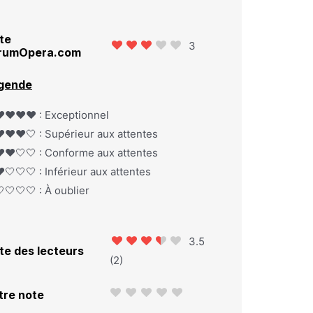
te
3
rumOpera.com
gende
️❤️❤️❤️ : Exceptionnel
️❤️❤️🤍 : Supérieur aux attentes
️❤️🤍🤍 : Conforme aux attentes
️🤍🤍🤍 : Inférieur aux attentes
🤍🤍🤍 : À oublier
3.5
te des lecteurs
(
2
)
tre note