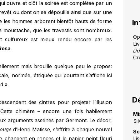
qui ouvre et clôt la soirée est complétée par un
revêt ou dont on se dépouille ainsi que sur une
que les hommes arborent bientôt hauts de forme
In
la moustache, que les travestis sont nombreux.
Op
et sulfureux est mieux rendu encore par les
Li
Rosa
.
Da
Cr
ellement mais brouille quelque peu le propos:
cale, normée, étriquée qui pourtant s’affiche ici
d ».
Dé
scendent des cintres pour projeter l’illusion
 Cette chimère – encore une fois habilement
Mi
s aux arguments assénés par Germont. Le décor,
Sil
rouge
d’Henri Matisse, s’effrite à chaque nouvel
Sc
Li
e changent en ronces et le papier peint fleuri