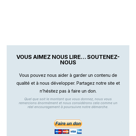
VOUS AIMEZ NOUS LIRE… SOUTENEZ-
NOUS
Vous pouvez nous aider à garder un contenu de
qualité et à nous développer. Partagez notre site et
n’hésitez pas à faire un don.
Quel que soit le montant que vous donnez, nous vous
remercions énormément et nous considérons cela comme un
réel encouragement à poursuivre notre démarche.