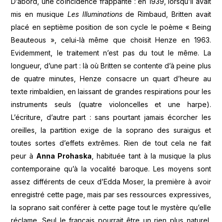
D’abord, une coïncidence frappante : en 1939, lorsqu’il avait
mis en musique
Les Illuminations
de Rimbaud, Britten avait
placé en septième position de son cycle le poème « Being
Beauteous », celui-là même que choisit Henze en 1963.
Evidemment, le traitement n’est pas du tout le même. La
longueur, d’une part : là où Britten se contente d’à peine plus
de quatre minutes, Henze consacre un quart d’heure au
texte rimbaldien, en laissant de grandes respirations pour les
instruments seuls (quatre violoncelles et une harpe).
L’écriture, d’autre part : sans pourtant jamais écorcher les
oreilles, la partition exige de la soprano des suraigus et
toutes sortes d’effets extrêmes. Rien de tout cela ne fait
peur à
Anna Prohaska
, habituée tant à la musique la plus
contemporaine qu’à la vocalité baroque. Les moyens sont
assez différents de ceux d’Edda Moser, la première à avoir
enregistré cette page, mais par ses ressources expressives,
la soprano sait conférer à cette page tout le mystère qu’elle
réclame. Seul le français pourrait être un rien plus naturel,