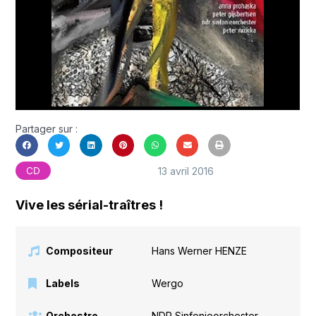
Partager sur :
13 avril 2016
CD
Vive les sérial-traîtres !
Compositeur
Hans Werner HENZE
Labels
Wergo
Orchestre
NDR Sinfonieorchester